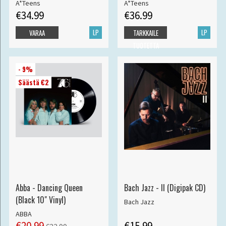
A*Teens
A*Teens
€34.99
€36.99
LP
LP
VARAA
TARKKAILE
TUOTETTA
- 9%
Säästä €2
Abba - Dancing Queen
Bach Jazz - II (Digipak CD)
(Black 10" Vinyl)
Bach Jazz
ABBA
€20.99
€15.99