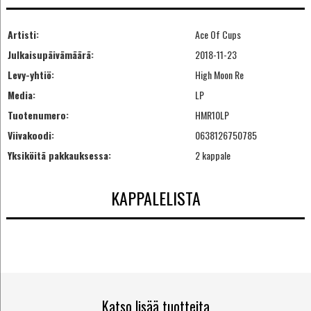
Artisti:
Ace Of Cups
Julkaisupäivämäärä:
2018-11-23
Levy-yhtiö:
High Moon Re
Media:
LP
Tuotenumero:
HMR10LP
Viivakoodi:
0638126750785
Yksiköitä pakkauksessa:
2 kappale
KAPPALELISTA
Katso lisää tuotteita