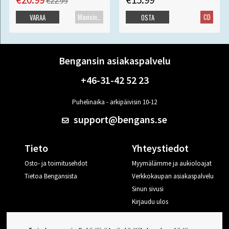
€22.99
Maxisingle
CD
VARAA
OSTA
Bengansin asiakaspalvelu
+46-31-42 52 23
Puhelinaika - arkipäivisin 10-12
support@bengans.se
Tieto
Yhteystiedot
Osto- ja toimitusehdot
Myymälämme ja aukioloajat
Tietoa Bengansista
Verkkokaupan asiakaspalvelu
Sinun sivusi
Kirjaudu ulos
Haluan vinkkejä Bengansilta