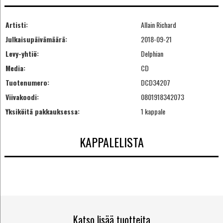
Artisti:
Allain Richard
Julkaisupäivämäärä:
2018-09-21
Levy-yhtiö:
Delphian
Media:
CD
Tuotenumero:
DCD34207
Viivakoodi:
0801918342073
Yksiköitä pakkauksessa:
1 kappale
KAPPALELISTA
Katso lisää tuotteita