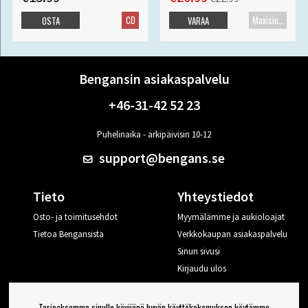
CD
Maxisingle
OSTA
VARAA
Bengansin asiakaspalvelu
+46-31-42 52 23
Puhelinaika - arkipäivisin 10-12
support@bengans.se
Tieto
Yhteystiedot
Osto- ja toimitusehdot
Myymälämme ja aukioloajat
Tietoa Bengansista
Verkkokaupan asiakaspalvelu
Sinun sivusi
Kirjaudu ulos
Haluan vinkkejä Bengansilta
Tarjoaksemme sinulle kävijänä hyvän käyttökokemuksen käytämme