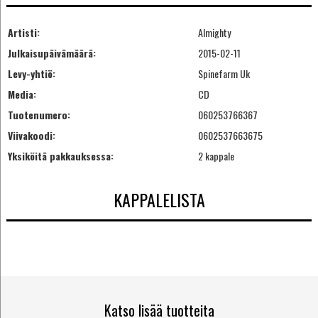
Artisti:
Almighty
Julkaisupäivämäärä:
2015-02-11
Levy-yhtiö:
Spinefarm Uk
Media:
CD
Tuotenumero:
060253766367
Viivakoodi:
0602537663675
Yksiköitä pakkauksessa:
2 kappale
KAPPALELISTA
Katso lisää tuotteita