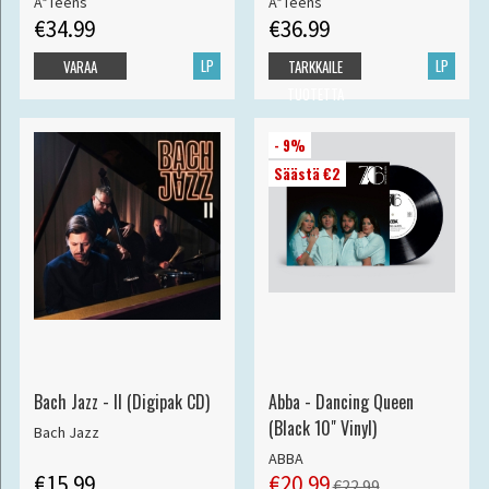
A*Teens
A*Teens
€34.99
€36.99
LP
LP
VARAA
TARKKAILE
TUOTETTA
- 9%
Säästä €2
Bach Jazz - II (Digipak CD)
Abba - Dancing Queen
(Black 10" Vinyl)
Bach Jazz
ABBA
€15.99
€20.99
€22.99