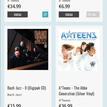
A*Teens
A*Teens
€34.99
€6.99
LP
CD-Single
VARAA
VARAA
Bach Jazz - II (Digipak CD)
A*Teens - The Abba
Generation (Silver Vinyl)
Bach Jazz
A*Teens
€15.99
€36.99