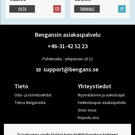
CD
LP
OSTA
TARKKAILE
TUOTETTA
Bengansin asiakaspalvelu
+46-31-42 52 23
Puhelinaika - arkipäivisin 10-12
support@bengans.se
Tieto
Yhteystiedot
Osto- ja toimitusehdot
Myymälämme ja aukioloajat
Tietoa Bengansista
Verkkokaupan asiakaspalvelu
Sinun sivusi
Kirjaudu ulos
Haluan vinkkejä Bengansilta
Tarjoaksemme sinulle kävijänä hyvän käyttökokemuksen käytämme