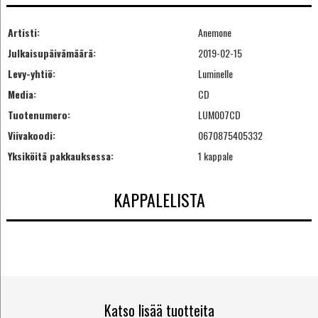
Artisti:
Anemone
Julkaisupäivämäärä:
2019-02-15
Levy-yhtiö:
Luminelle
Media:
CD
Tuotenumero:
LUM007CD
Viivakoodi:
0670875405332
Yksiköitä pakkauksessa:
1 kappale
KAPPALELISTA
Katso lisää tuotteita