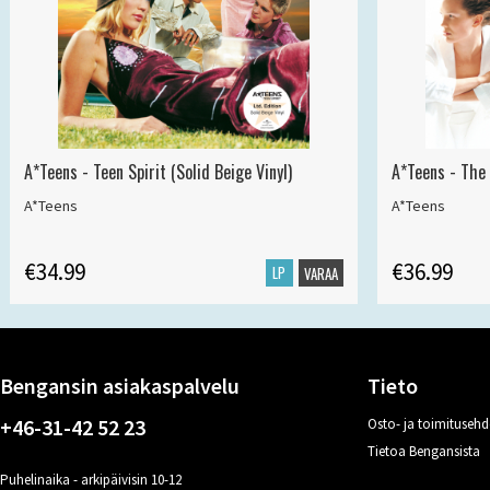
A*Teens - Teen Spirit (Solid Beige Vinyl)
A*Teens - The 
A*Teens
A*Teens
€34.99
€36.99
LP
VARAA
Bengansin asiakaspalvelu
Tieto
+46-31-42 52 23
Osto- ja toimitusehd
Tietoa Bengansista
Puhelinaika - arkipäivisin 10-12