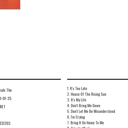
1. It's Too Late
mals The
2. House Of The Rising Sun
9-01-25
3. It's My Life
4. Don't Bring Me Down
RET
5. Don't Let Me Be Misunderstood
6. I'm Crying
7. Bring It On Home To Me
CD203