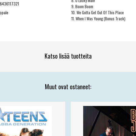
8. O Lucky Man!
6436117321
9. Boom Boom
ppale
10. We Gotta Get Out Of This Place
11. When I Was Young (Bonus Track)
Katso lisää tuotteita
Muut ovat ostaneet: