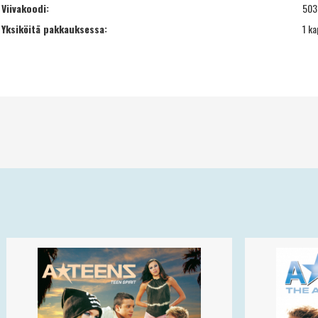
Viivakoodi:
503
Yksiköitä pakkauksessa:
1 ka