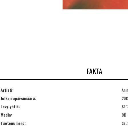
FAKTA
Artisti:
Ani
Julkaisupäivämäärä:
201
Levy-yhtiö:
SEC
Media:
CD
Tuotenumero:
SEC