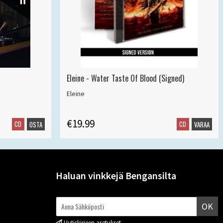
Eleine - Water Taste Of Blood (Signed)
Eleine
€19.99
CD
CD
OSTA
VARAA
Haluan vinkkejä Bengansilta
OK
Uutiskirjeen asetukset