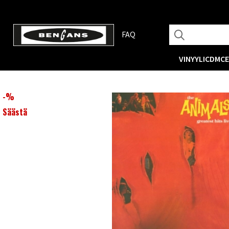
FAQ
VINYYLI
CD
MC
-
%
Säästä