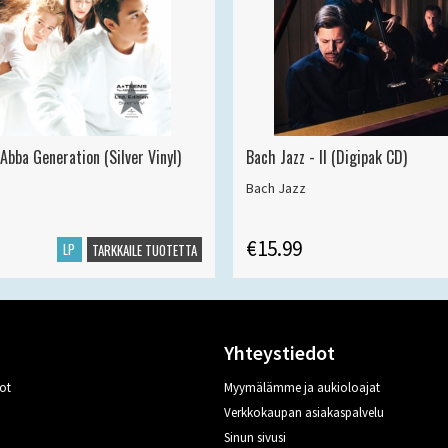
Abba Generation (Silver Vinyl)
Bach Jazz - II (Digipak CD)
Bach Jazz
€15.99
LP
TARKKAILE TUOTETTA
Yhteystiedot
ot
Myymälämme ja aukioloajat
Verkkokaupan asiakaspalvelu
Sinun sivusi