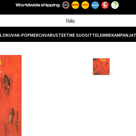
ELOKUVA
K-POP
MERCH
VARUSTEET
ME SUOSITTELEMME
KAMPANJA