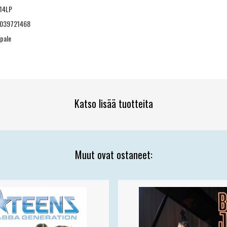
14LP
039721468
pale
Katso lisää tuotteita
Muut ovat ostaneet: