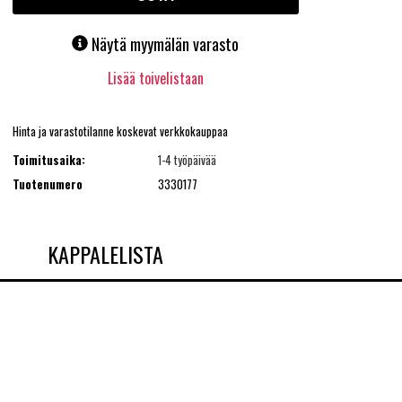
Näytä myymälän varasto
Lisää toivelistaan
Hinta ja varastotilanne koskevat verkkokauppaa
Toimitusaika:
1-4 työpäivää
Tuotenumero
3330177
KAPPALELISTA