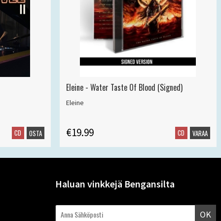
Eleine - Water Taste Of Blood (Signed)
Eleine
€19.99
CD
CD
OSTA
VARAA
Haluan vinkkejä Bengansilta
OK