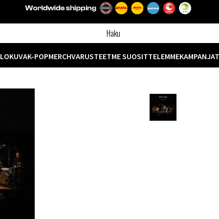
ELOKUVA
K-POP
MERCH
VARUSTEET
ME SUOSITTELEMME
KAMPANJA