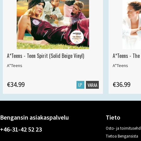
A*Teens - Teen Spirit (Solid Beige Vinyl)
A*Teens - The 
A*Teens
A*Teens
€34.99
€36.99
LP
VARAA
Bengansin asiakaspalvelu
Tieto
+46-31-42 52 23
Osto- ja toimitusehd
Tietoa Bengansista