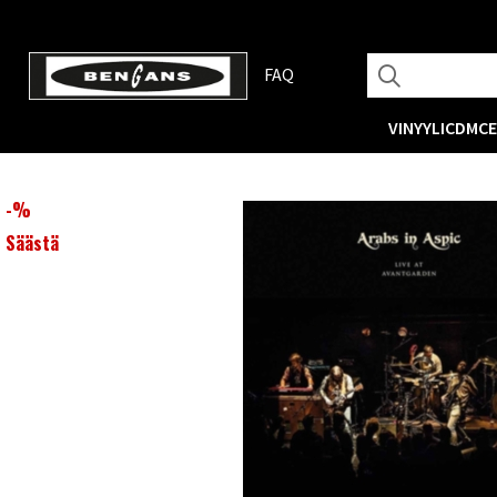
FAQ
VINYYLI
CD
MC
-
%
Säästä