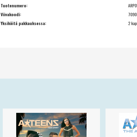
Tuotenumero:
ARP0
Viivakoodi:
7090
Yksiköitä pakkauksessa:
2 kap