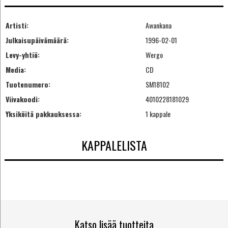
Artisti:
Awankana
Julkaisupäivämäärä:
1996-02-01
Levy-yhtiö:
Wergo
Media:
CD
Tuotenumero:
SM18102
Viivakoodi:
4010228181029
Yksiköitä pakkauksessa:
1 kappale
KAPPALELISTA
Katso lisää tuotteita