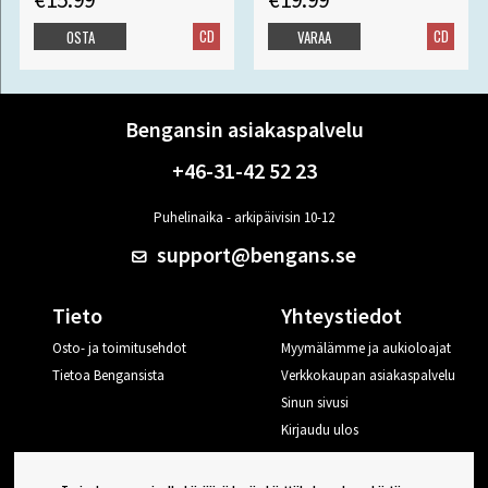
CD
CD
OSTA
VARAA
Bengansin asiakaspalvelu
+46-31-42 52 23
Puhelinaika - arkipäivisin 10-12
support@bengans.se
Tieto
Yhteystiedot
Osto- ja toimitusehdot
Myymälämme ja aukioloajat
Tietoa Bengansista
Verkkokaupan asiakaspalvelu
Sinun sivusi
Kirjaudu ulos
Haluan vinkkejä Bengansilta