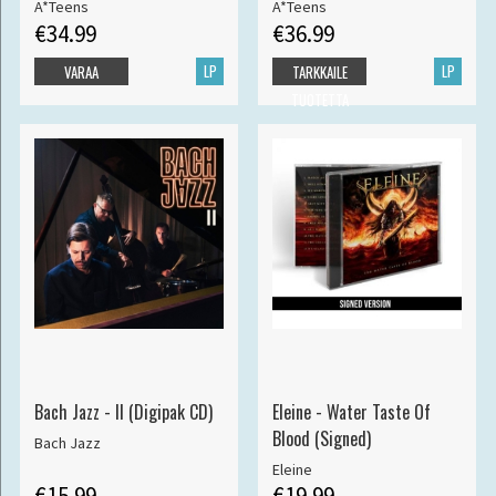
A*Teens
A*Teens
€34.99
€36.99
LP
LP
VARAA
TARKKAILE
TUOTETTA
Bach Jazz - II (Digipak CD)
Eleine - Water Taste Of
Blood (Signed)
Bach Jazz
Eleine
€15.99
€19.99