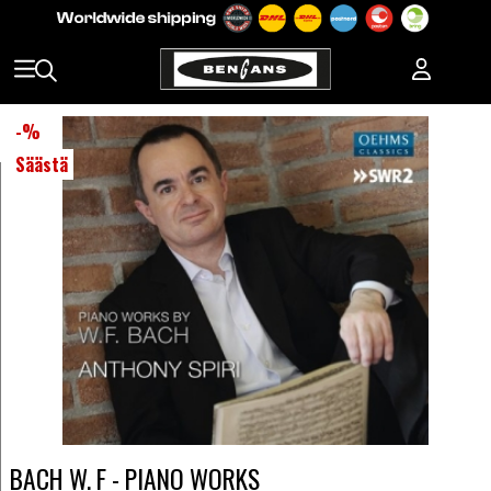
-
%
Säästä
BACH W. F - PIANO WORKS