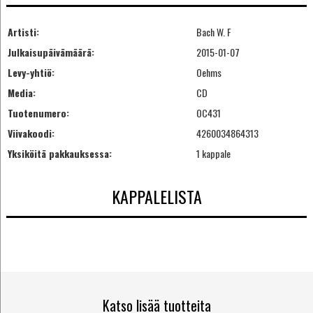
Artisti:
Bach W. F
Julkaisupäivämäärä:
2015-01-07
Levy-yhtiö:
Oehms
Media:
CD
Tuotenumero:
OC431
Viivakoodi:
4260034864313
Yksiköitä pakkauksessa:
1 kappale
KAPPALELISTA
Katso lisää tuotteita