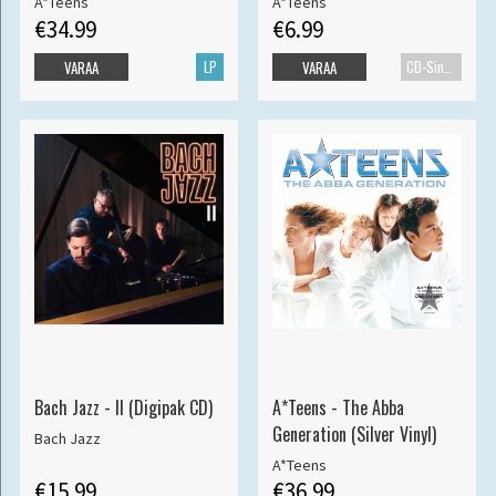
A*Teens
A*Teens
€34.99
€6.99
LP
CD-Single
VARAA
VARAA
Bach Jazz - II (Digipak CD)
A*Teens - The Abba
Generation (Silver Vinyl)
Bach Jazz
A*Teens
€15.99
€36.99