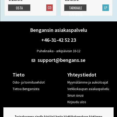
CD
LP
OSTA
TARKKAILE
TUOTETTA
Bengansin asiakaspalvelu
+46-31-42 52 23
Puhelinaika - arkipäivisin 10-12
support@bengans.se
Tieto
Yhteystiedot
Osto- ja toimitusehdot
Myymälämme ja aukioloajat
Tietoa Bengansista
Verkkokaupan asiakaspalvelu
Sinun sivusi
Kirjaudu ulos
Haluan vinkkejä Bengansilta
Tarjoaksemme sinulle kävijänä hyvän käyttökokemuksen käytämme