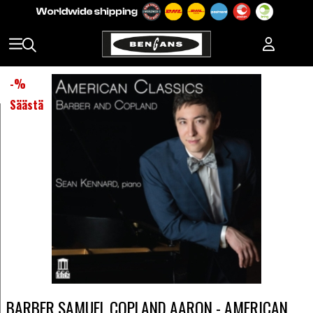
-
%
Säästä
BARBER SAMUEL COPLAND AARON - AMERICAN