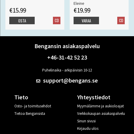
Eleine
€15.99
€19.99
CD
CD
OSTA
VARAA
Bengansin asiakaspalvelu
+46-31-42 52 23
Puhelinaika - arkipäivisin 10-12
support@bengans.se
Tieto
Yhteystiedot
Osto- ja toimitusehdot
Myymälämme ja aukioloajat
Tietoa Bengansista
Verkkokaupan asiakaspalvelu
Sinun sivusi
Kirjaudu ulos