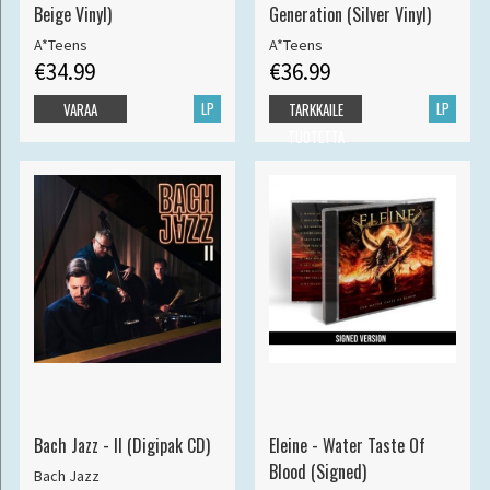
Beige Vinyl)
Generation (Silver Vinyl)
A*Teens
A*Teens
€34.99
€36.99
LP
LP
VARAA
TARKKAILE
TUOTETTA
Bach Jazz - II (Digipak CD)
Eleine - Water Taste Of
Blood (Signed)
Bach Jazz