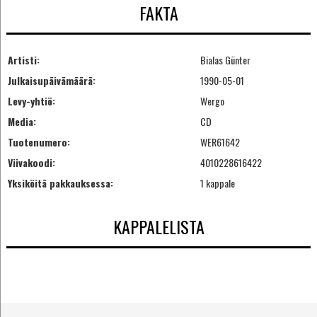
FAKTA
Artisti:
Bialas Günter
Julkaisupäivämäärä:
1990-05-01
Levy-yhtiö:
Wergo
Media:
CD
Tuotenumero:
WER61642
Viivakoodi:
4010228616422
Yksiköitä pakkauksessa:
1 kappale
KAPPALELISTA