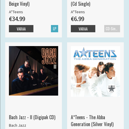
Beige Vinyl)
(Cd Single)
A*Teens
A*Teens
€34.99
€6.99
LP
CD-Single
VARAA
VARAA
Bach Jazz - II (Digipak CD)
A*Teens - The Abba
Generation (Silver Vinyl)
Bach Jazz