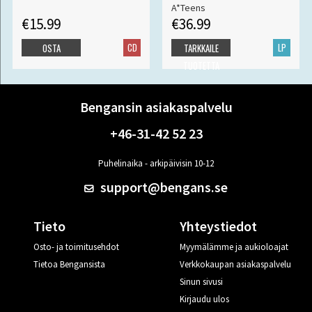
A*Teens
€15.99
€36.99
CD
LP
OSTA
TARKKAILE
TUOTETTA
Bengansin asiakaspalvelu
+46-31-42 52 23
Puhelinaika - arkipäivisin 10-12
support@bengans.se
Tieto
Yhteystiedot
Osto- ja toimitusehdot
Myymälämme ja aukioloajat
Tietoa Bengansista
Verkkokaupan asiakaspalvelu
Sinun sivusi
Kirjaudu ulos