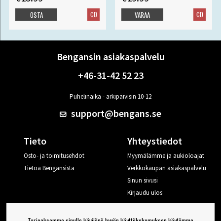
CD
CD
OSTA
VARAA
Bengansin asiakaspalvelu
+46-31-42 52 23
Puhelinaika - arkipäivisin 10-12
support@bengans.se
Tieto
Yhteystiedot
Osto- ja toimitusehdot
Myymälämme ja aukioloajat
Tietoa Bengansista
Verkkokaupan asiakaspalvelu
Sinun sivusi
Kirjaudu ulos
Haluan vinkkejä Bengansilta
Tarjoaksemme sinulle kävijänä hyvän käyttökokemuksen käytämme