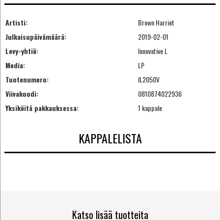
Artisti:
Brown Harriet
Julkaisupäivämäärä:
2019-02-01
Levy-yhtiö:
Innovative L
Media:
LP
Tuotenumero:
IL2050V
Viivakoodi:
0810874022936
Yksiköitä pakkauksessa:
1 kappale
KAPPALELISTA
Katso lisää tuotteita