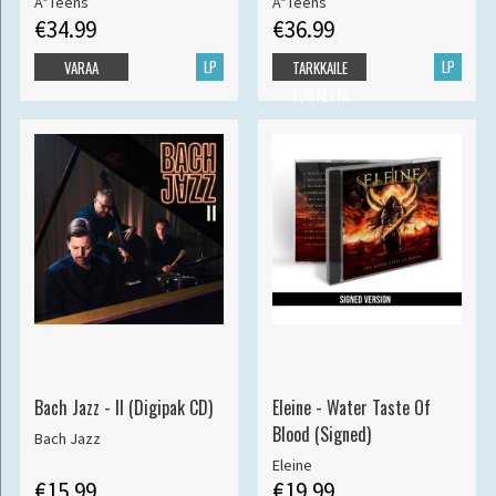
A*Teens
A*Teens
€34.99
€36.99
LP
LP
VARAA
TARKKAILE
TUOTETTA
Bach Jazz - II (Digipak CD)
Eleine - Water Taste Of
Blood (Signed)
Bach Jazz
Eleine
€15.99
€19.99