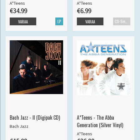
A*Teens
A*Teens
€34.99
€6.99
LP
CD-Single
VARAA
VARAA
Bach Jazz - II (Digipak CD)
A*Teens - The Abba
Generation (Silver Vinyl)
Bach Jazz
A*Teens