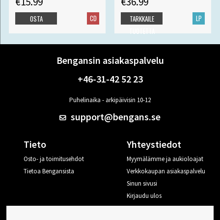
€15.99
€36.99
CD
LP
OSTA
TARKKAILE
TUOTETTA
Bengansin asiakaspalvelu
+46-31-42 52 23
Puhelinaika - arkipäivisin 10-12
support@bengans.se
Tieto
Yhteystiedot
Osto- ja toimitusehdot
Myymälämme ja aukioloajat
Tietoa Bengansista
Verkkokaupan asiakaspalvelu
Sinun sivusi
Kirjaudu ulos