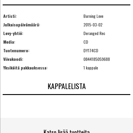
Artisti:
Burning Love
Julkaisupäivämäärä:
2015-03-02
Levy-yhtiö:
Deranged Rec
Media:
CD
Tuotenumero:
DY174CD
Viivakoodi:
0844185059688
Yksiköitä pakkauksessa:
1 kappale
KAPPALELISTA
Katso lisää tuotteita