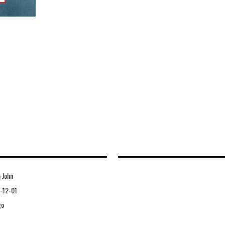
 John
-12-01
go