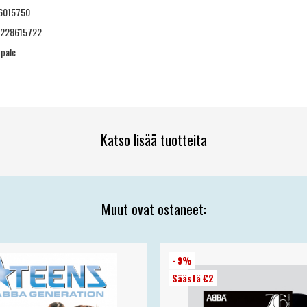
6015750
0228615722
ppale
Katso lisää tuotteita
Muut ovat ostaneet:
- 9%
Säästä €2