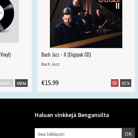
Vinyl)
Bach Jazz - II (Digipak CD)
Bach Jazz
€15.99
Maxisingle
CD
VARAA
OSTA
Haluan vinkkejä Bengansilta
OK