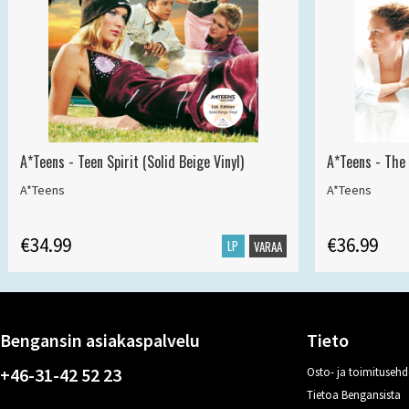
A*Teens - Teen Spirit (Solid Beige Vinyl)
A*Teens - The 
A*Teens
A*Teens
€34.99
€36.99
LP
VARAA
Bengansin asiakaspalvelu
Tieto
+46-31-42 52 23
Osto- ja toimitusehd
Tietoa Bengansista