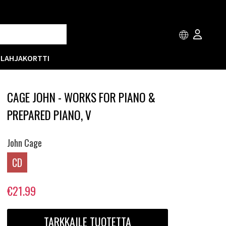
T
LAHJAKORTTI
CAGE JOHN - WORKS FOR PIANO &
PREPARED PIANO, V
John Cage
CD
€21.99
TARKKAILE TUOTETTA