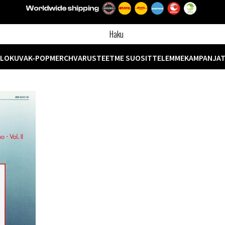
ELOKUVA
K-POP
MERCH
VARUSTEET
ME SUOSITTELEMME
KAMPANJA