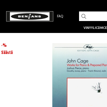
FAQ
VINYYLI
CD
MC
-
%
Säästä