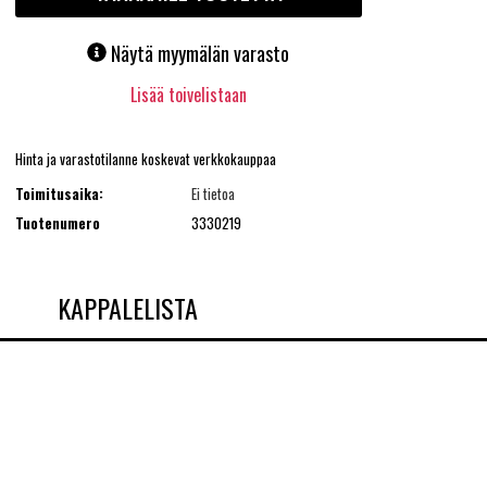
Näytä myymälän varasto
Lisää toivelistaan
Hinta ja varastotilanne koskevat verkkokauppaa
Toimitusaika:
Ei tietoa
Tuotenumero
3330219
KAPPALELISTA