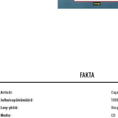
FAKTA
Artisti:
Cage
Julkaisupäivämäärä:
1988
Levy-yhtiö:
Wer
Media:
CD