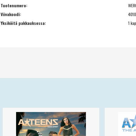
Tuotenumero:
WER
Viivakoodi:
401
Yksiköitä pakkauksessa:
1 ka