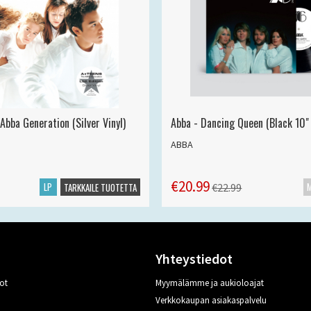
Abba Generation (Silver Vinyl)
Abba - Dancing Queen (Black 10" 
ABBA
€20.99
LP
€22.99
TARKKAILE TUOTETTA
Yhteystiedot
ot
Myymälämme ja aukioloajat
Verkkokaupan asiakaspalvelu