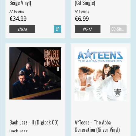
Beige Vinyl)
(Cd Single)
A*Teens
A*Teens
€34.99
€6.99
LP
CD-Single
VARAA
VARAA
Bach Jazz - II (Digipak CD)
A*Teens - The Abba
Generation (Silver Vinyl)
Bach Jazz