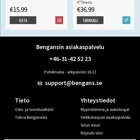
A*Teens
€15.99
€36.99
CD
LP
OSTA
TARKKAILE
TUOTETTA
Bengansin asiakaspalvelu
+46-31-42 52 23
Puhelinaika - arkipäivisin 10-12
support@bengans.se
Tieto
Yhteystiedot
Osto- ja toimitusehdot
Myymälämme ja aukioloajat
Tietoa Bengansista
Verkkokaupan asiakaspalvelu
Sinun sivusi
Kirjaudu ulos