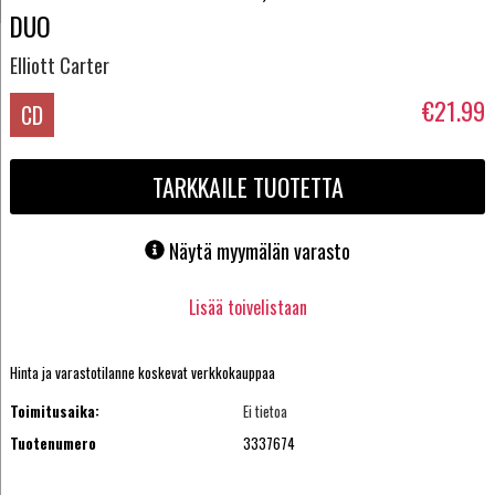
DUO
Elliott Carter
€21.99
CD
TARKKAILE TUOTETTA
Näytä myymälän varasto
Lisää toivelistaan
Hinta ja varastotilanne koskevat verkkokauppaa
Toimitusaika:
Ei tietoa
Tuotenumero
3337674