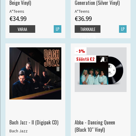
Beige Vinyl)
Generation (Silver Vinyl)
A*Teens
A*Teens
€34.99
€36.99
LP
LP
VARAA
TARKKAILE
TUOTETTA
- 9%
Säästä €2
Bach Jazz - II (Digipak CD)
Abba - Dancing Queen
(Black 10" Vinyl)
Bach Jazz