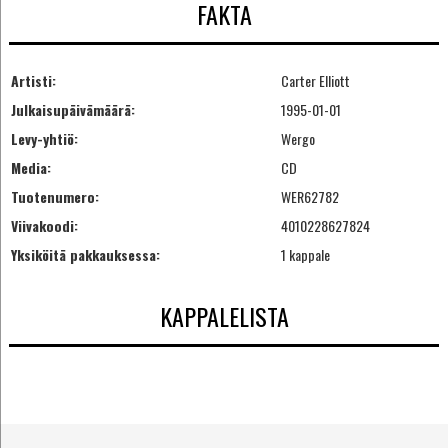
FAKTA
Artisti:
Carter Elliott
Julkaisupäivämäärä:
1995-01-01
Levy-yhtiö:
Wergo
Media:
CD
Tuotenumero:
WER62782
Viivakoodi:
4010228627824
Yksiköitä pakkauksessa:
1 kappale
KAPPALELISTA