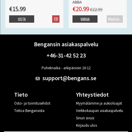
ABBA
€15.99
€20.99
€22.99
CD
Maxisingle
OSTA
VARAA
Bengansin asiakaspalvelu
+46-31-42 52 23
Puhelinaika - arkipäivisin 10-12
support@bengans.se
Tieto
Yhteystiedot
Osto- ja toimitusehdot
Myymälämme ja aukioloajat
Tietoa Bengansista
Verkkokaupan asiakaspalvelu
Sinun sivusi
Kirjaudu ulos