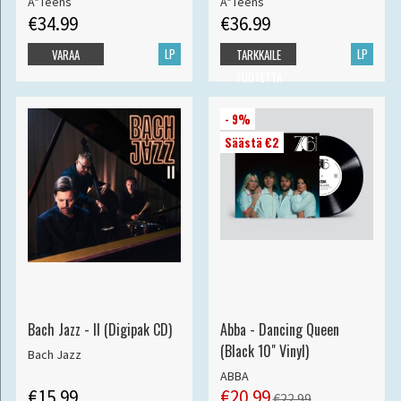
A*Teens
A*Teens
€34.99
€36.99
LP
LP
VARAA
TARKKAILE
TUOTETTA
- 9%
Säästä €2
Bach Jazz - II (Digipak CD)
Abba - Dancing Queen
(Black 10" Vinyl)
Bach Jazz
ABBA
€15.99
€20.99
€22.99