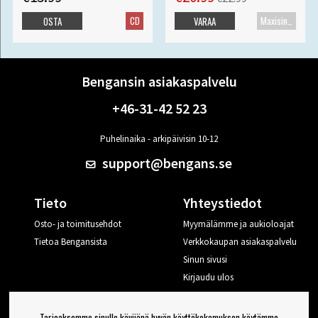
CD
Maxisingle
OSTA
VARAA
Bengansin asiakaspalvelu
+46-31-42 52 23
Puhelinaika - arkipäivisin 10-12
support@bengans.se
Tieto
Yhteystiedot
Osto- ja toimitusehdot
Myymälämme ja aukioloajat
Tietoa Bengansista
Verkkokaupan asiakaspalvelu
Sinun sivusi
Kirjaudu ulos
Haluan vinkkejä Bengansilta
Tarjoaksemme sinulle kävijänä hyvän käyttökokemuksen käytämme