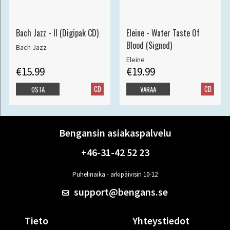
Bach Jazz - II (Digipak CD)
Eleine - Water Taste Of
Blood (Signed)
Bach Jazz
Eleine
€15.99
€19.99
CD
CD
OSTA
VARAA
Bengansin asiakaspalvelu
+46-31-42 52 23
Puhelinaika - arkipäivisin 10-12
support@bengans.se
Tieto
Yhteystiedot