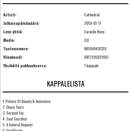
Artisti:
Cathedral
Julkaisupäivämäärä:
2019-01-11
Levy-yhtiö:
Earache Reco
Media:
CD
Tuotenumero:
MOSH043CDS
Viivakoodi:
0817195021051
Yksiköitä pakkauksessa:
1 kappale
KAPPALELISTA
1. Picture Of Beauty & Innocence
2. Ebony Tears
3. Serpent Eve
4. Soul Sacrifice
5. A Funeral Request
6. Equilibrium