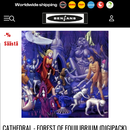
-
%
Säästä
CATHEDRAL - FOREST OF EQUILIBRIUM (DIGIPACK)