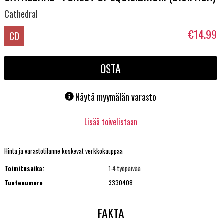
Cathedral
€14.99
CD
OSTA
Näytä myymälän varasto
Lisää toivelistaan
Hinta ja varastotilanne koskevat verkkokauppaa
Toimitusaika:
1-4 työpäivää
Tuotenumero
3330408
FAKTA