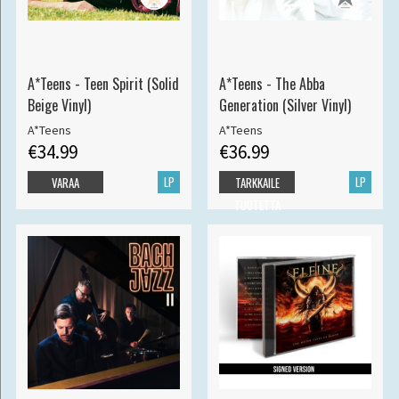
A*Teens - Teen Spirit (Solid
A*Teens - The Abba
Beige Vinyl)
Generation (Silver Vinyl)
A*Teens
A*Teens
€34.99
€36.99
LP
LP
VARAA
TARKKAILE
TUOTETTA