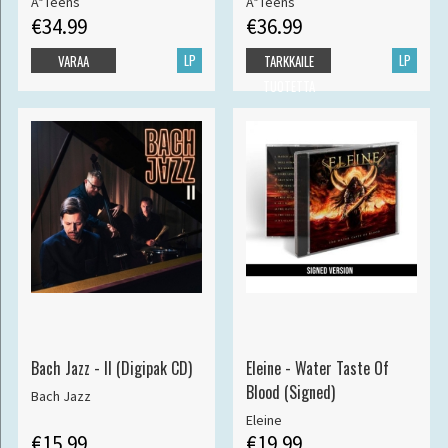
A*Teens
A*Teens
€34.99
€36.99
LP
LP
VARAA
TARKKAILE
TUOTETTA
Bach Jazz - II (Digipak CD)
Eleine - Water Taste Of
Blood (Signed)
Bach Jazz
Eleine
€15.99
€19.99