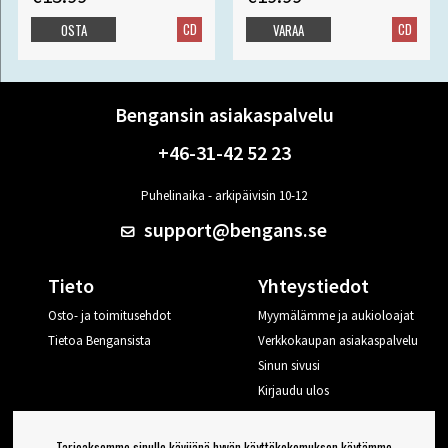
CD
CD
OSTA
VARAA
Bengansin asiakaspalvelu
+46-31-42 52 23
Puhelinaika - arkipäivisin 10-12
support@bengans.se
Tieto
Yhteystiedot
Osto- ja toimitusehdot
Myymälämme ja aukioloajat
Tietoa Bengansista
Verkkokaupan asiakaspalvelu
Sinun sivusi
Kirjaudu ulos
Haluan vinkkejä Bengansilta
Tarjoaksemme sinulle kävijänä hyvän käyttökokemuksen käytämme