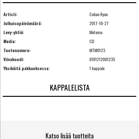
Artisti:
Cohan Ryan
Julkaisupäivämäärä:
2017-10-27
Levy-yhtiö:
Motema
Media:
CD
Tuotenumero:
MTM0123
Viivakoodi:
0181212001235
Yksiköitä pakkauksessa:
1 kappale
KAPPALELISTA
Katso lisää tuotteita