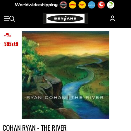
-
%
Säästä
COHAN RYAN - THE RIVER