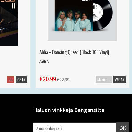
Abba - Dancing Queen (Black 10" Vinyl)
ABBA
€20.99
CD
Maxisingle
€22.99
OSTA
VARAA
Haluan vinkkejä Bengansilta
OK