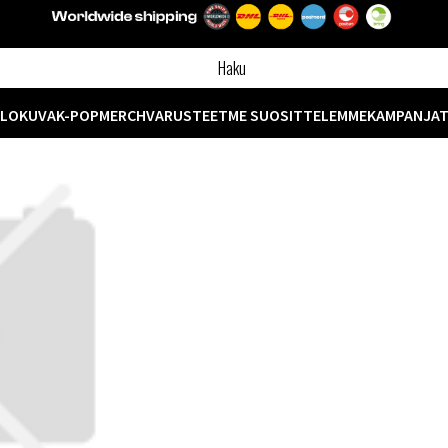
ELOKUVA
K-POP
MERCH
VARUSTEET
ME SUOSITTELEMME
KAMPANJA