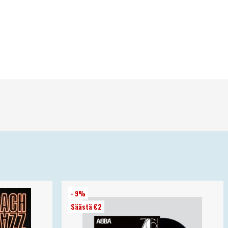
- 9%
Säästä €2