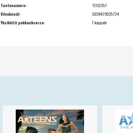
Tuotenumero:
TECD357
Viivakoodi:
5028479035724
Yksiköitä pakkauksessa:
1 kappale