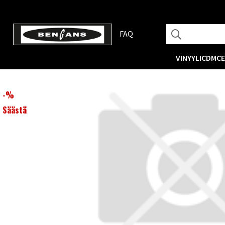
FAQ
VINYYLI
CD
MC
-
%
Säästä