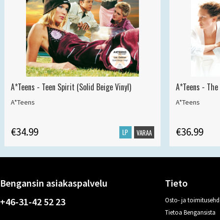
A*Teens - Teen Spirit (Solid Beige Vinyl)
A*Teens - The 
A*Teens
A*Teens
€34.99
€36.99
LP
VARAA
Bengansin asiakaspalvelu
Tieto
+46-31-42 52 23
Osto- ja toimitusehd
Tietoa Bengansista