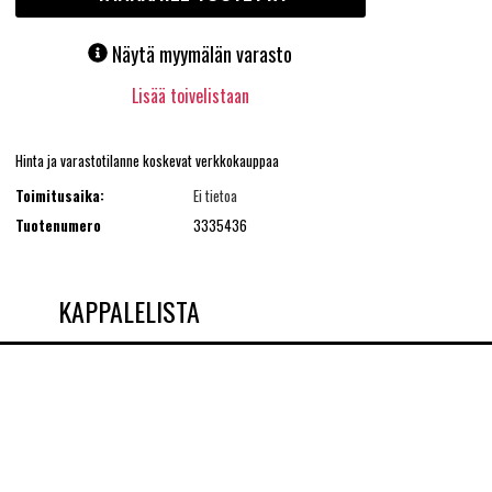
Näytä myymälän varasto
Lisää toivelistaan
Hinta ja varastotilanne koskevat verkkokauppaa
Toimitusaika:
Ei tietoa
Tuotenumero
3335436
KAPPALELISTA