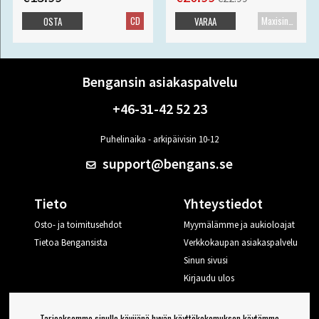
CD
Maxisingle
OSTA
VARAA
Bengansin asiakaspalvelu
+46-31-42 52 23
Puhelinaika - arkipäivisin 10-12
support@bengans.se
Tieto
Yhteystiedot
Osto- ja toimitusehdot
Myymälämme ja aukioloajat
Tietoa Bengansista
Verkkokaupan asiakaspalvelu
Sinun sivusi
Kirjaudu ulos
Haluan vinkkejä Bengansilta
Tarjoaksemme sinulle kävijänä hyvän käyttökokemuksen käytämme