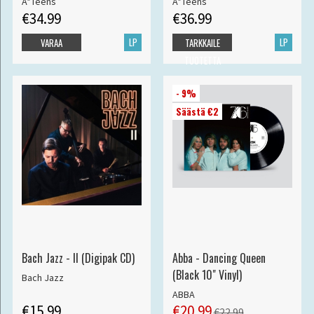
A*Teens
A*Teens
€34.99
€36.99
LP
LP
VARAA
TARKKAILE
TUOTETTA
- 9%
Säästä €2
Bach Jazz - II (Digipak CD)
Abba - Dancing Queen
(Black 10" Vinyl)
Bach Jazz
ABBA
€15.99
€20.99
€22.99