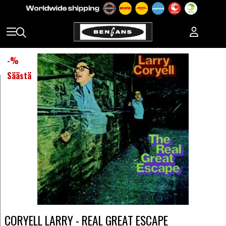
-
%
Säästä
CORYELL LARRY - REAL GREAT ESCAPE