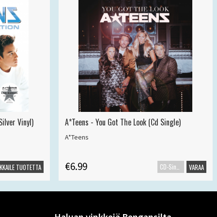
ilver Vinyl)
A*Teens - You Got The Look (Cd Single)
A*Teens
€6.99
CD-Single
KKAILE TUOTETTA
VARAA
Haluan vinkkejä Bengansilta