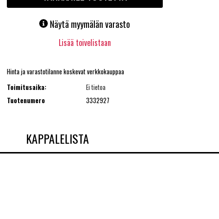
Näytä myymälän varasto
Lisää toivelistaan
Hinta ja varastotilanne koskevat verkkokauppaa
Toimitusaika:
Ei tietoa
Tuotenumero
3332927
KAPPALELISTA