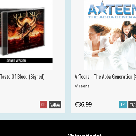
 Taste Of Blood (Signed)
A*Teens - The Abba Generation (S
A*Teens
€36.99
CD
LP
VARAA
TAR
Yhteystiedot