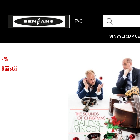
FAQ
VINYYLI
CD
MC
-
%
Säästä