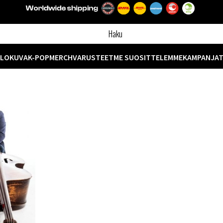
ELOKUVA
K-POP
MERCH
VARUSTEET
ME SUOSITTELEMME
KAMPANJA