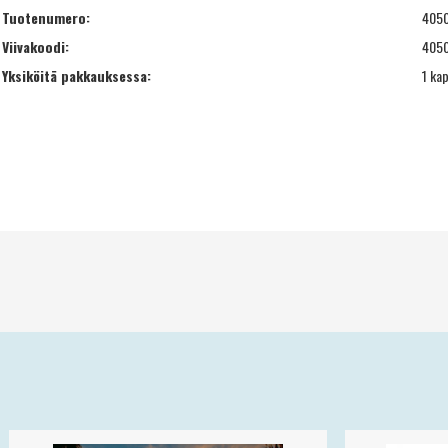
Tuotenumero:
405
Viivakoodi:
405
Yksiköitä pakkauksessa:
1 ka