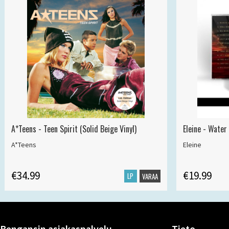
A*Teens - Teen Spirit (Solid Beige Vinyl)
Eleine - Water
A*Teens
Eleine
€34.99
€19.99
LP
VARAA
Bengansin asiakaspalvelu
Tieto