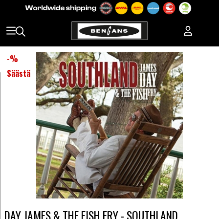
-
%
Säästä
DAY JAMES & THE FISH FRY - SOUTHLAND