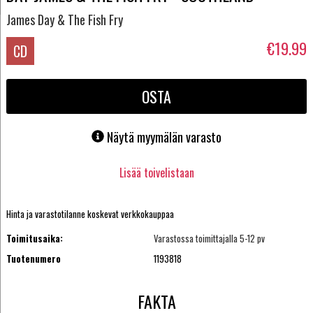
James Day & The Fish Fry
€19.99
CD
OSTA
Näytä myymälän varasto
Lisää toivelistaan
Hinta ja varastotilanne koskevat verkkokauppaa
Toimitusaika:
Varastossa toimittajalla 5-12 pv
Tuotenumero
1193818
FAKTA