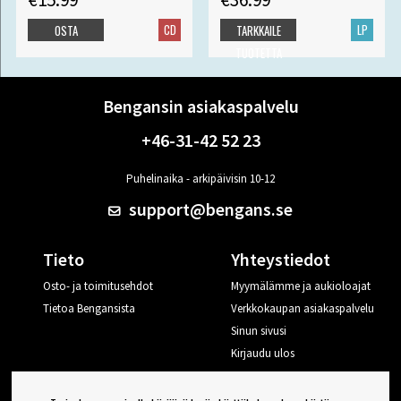
CD
LP
OSTA
TARKKAILE
TUOTETTA
Bengansin asiakaspalvelu
+46-31-42 52 23
Puhelinaika - arkipäivisin 10-12
support@bengans.se
Tieto
Yhteystiedot
Osto- ja toimitusehdot
Myymälämme ja aukioloajat
Tietoa Bengansista
Verkkokaupan asiakaspalvelu
Sinun sivusi
Kirjaudu ulos
Haluan vinkkejä Bengansilta