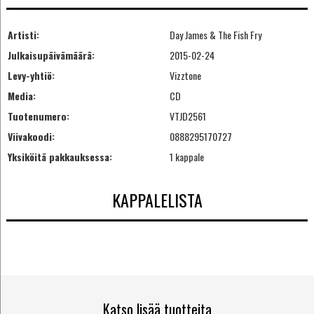
Artisti:
Day James & The Fish Fry
Julkaisupäivämäärä:
2015-02-24
Levy-yhtiö:
Vizztone
Media:
CD
Tuotenumero:
VTJD2561
Viivakoodi:
0888295170727
Yksiköitä pakkauksessa:
1 kappale
KAPPALELISTA
Katso lisää tuotteita