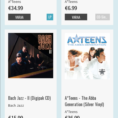
A*Teens
A*Teens
€34.99
€6.99
LP
CD-Single
VARAA
VARAA
Bach Jazz - II (Digipak CD)
A*Teens - The Abba
Generation (Silver Vinyl)
Bach Jazz
A*Teens
€15.99
€36.99