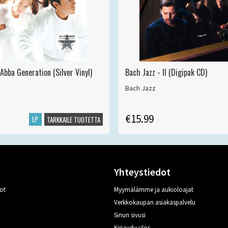
Abba Generation (Silver Vinyl)
Bach Jazz - II (Digipak CD)
Bach Jazz
€15.99
LP
TARKKAILE TUOTETTA
Yhteystiedot
ot
Myymälämme ja aukioloajat
Verkkokaupan asiakaspalvelu
Sinun sivusi
Kirjaudu ulos