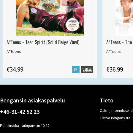
A*Teens - Teen Spirit (Solid Beige Vinyl)
A*Teens - The 
A*Teens
A*Teens
€34.99
€36.99
LP
VARAA
Bengansin asiakaspalvelu
Tieto
+46-31-42 52 23
Osto- ja toimitusehd
Tietoa Bengansista
Puhelinaika - arkipäivisin 10-12