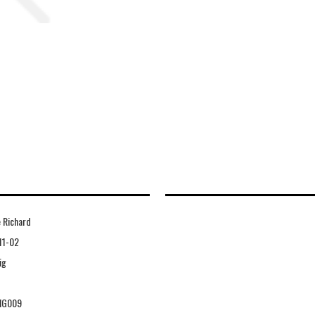
 Richard
11-02
ig
IG009