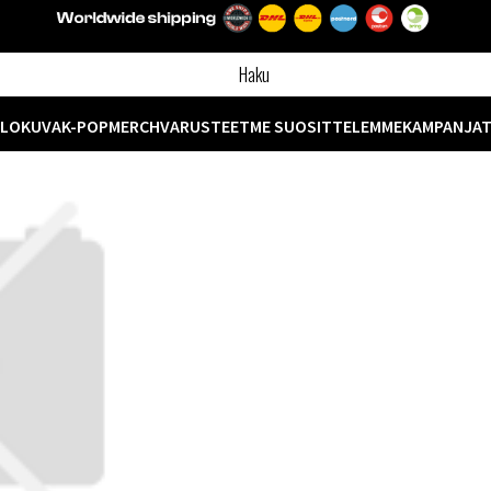
ELOKUVA
K-POP
MERCH
VARUSTEET
ME SUOSITTELEMME
KAMPANJA