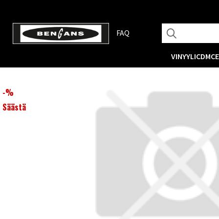
FAQ
VINYYLI
CD
MC
-
%
Säästä