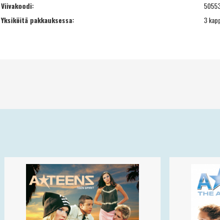
Viivakoodi:
5055
Yksiköitä pakkauksessa:
3 kap