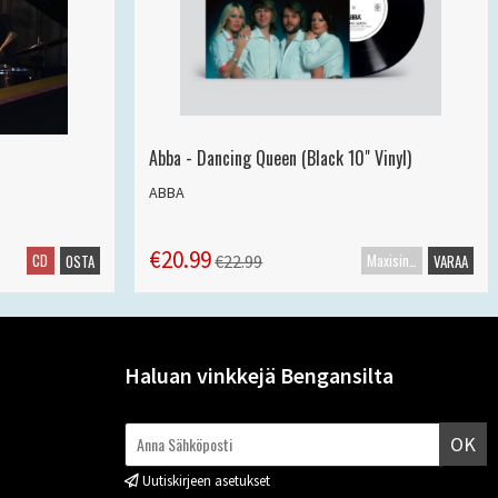
Abba - Dancing Queen (Black 10" Vinyl)
ABBA
€20.99
CD
Maxisingle
€22.99
OSTA
VARAA
Haluan vinkkejä Bengansilta
OK
Uutiskirjeen asetukset