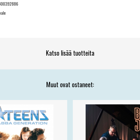
300392886
pale
Katso lisää tuotteita
Muut ovat ostaneet: