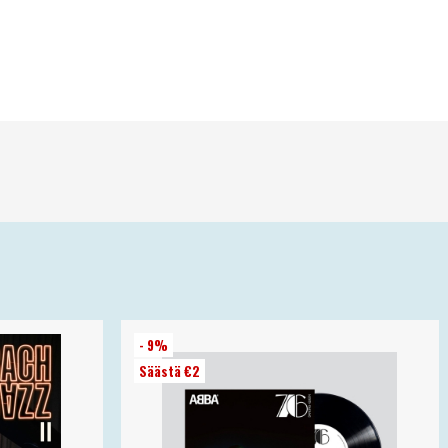
- 9%
Säästä €2