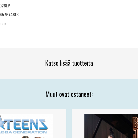
026LP
457674813
pale
Katso lisää tuotteita
Muut ovat ostaneet: