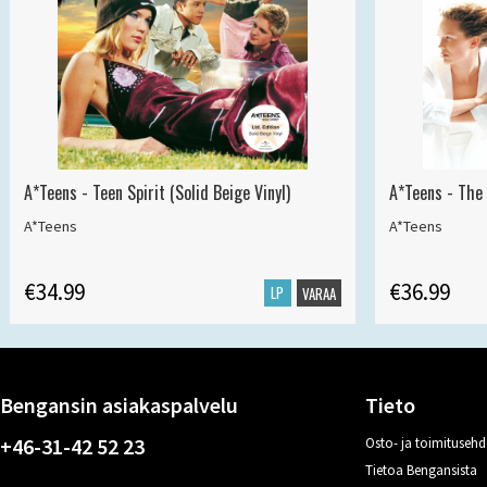
A*Teens - Teen Spirit (Solid Beige Vinyl)
A*Teens - The 
A*Teens
A*Teens
€34.99
€36.99
LP
VARAA
Bengansin asiakaspalvelu
Tieto
+46-31-42 52 23
Osto- ja toimitusehd
Tietoa Bengansista