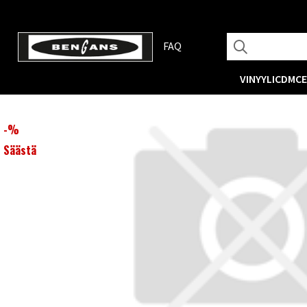
FAQ
VINYYLI
CD
MC
-
%
Säästä