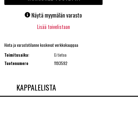
Näytä myymälän varasto
Lisää toivelistaan
Hinta ja varastotilanne koskevat verkkokauppaa
Toimitusaika:
Ei tietoa
Tuotenumero
1193592
KAPPALELISTA