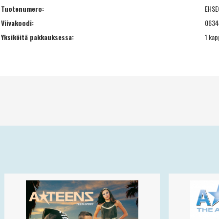
Tuotenumero:
EHSE
Viivakoodi:
0634
Yksiköitä pakkauksessa:
1 kap