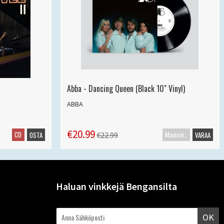
Abba - Dancing Queen (Black 10" Vinyl)
ABBA
€20.99
CD
Maxisingle
€22.99
OSTA
VARAA
Haluan vinkkejä Bengansilta
OK