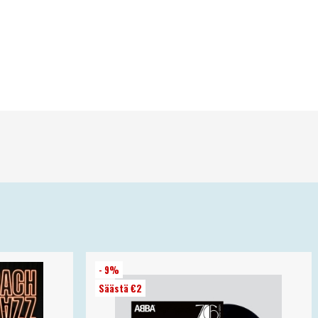
- 9%
Säästä €2