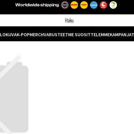
ELOKUVA
K-POP
MERCH
VARUSTEET
ME SUOSITTELEMME
KAMPANJA