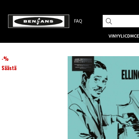
FAQ
VINYYLI
CD
MC
-
%
Säästä