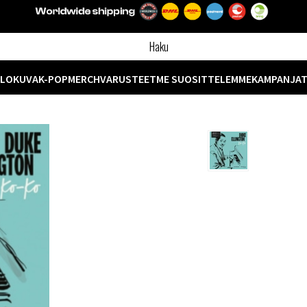
ELOKUVA
K-POP
MERCH
VARUSTEET
ME SUOSITTELEMME
KAMPANJA