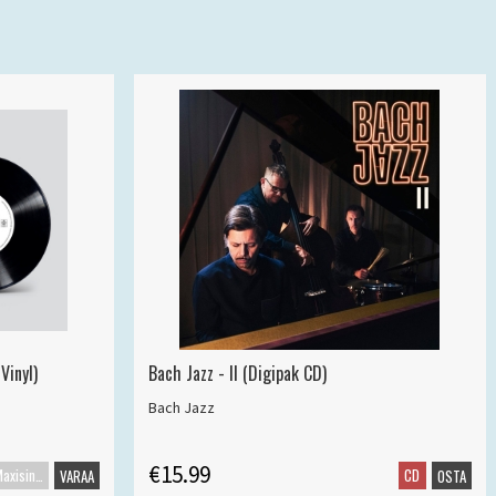
Vinyl)
Bach Jazz - II (Digipak CD)
Bach Jazz
€15.99
Maxisingle
CD
VARAA
OSTA