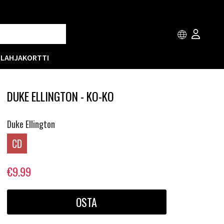
T
LAHJAKORTTI
DUKE ELLINGTON - KO-KO
Duke Ellington
CD
€9.99
OSTA