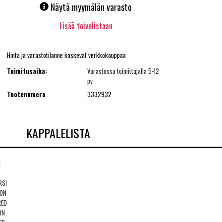
Näytä myymälän varasto
Lisää toivelistaan
Hinta ja varastotilanne koskevat verkkokauppaa
Toimitusaika:
Varastossa toimittajalla 5-12
pv
Tuotenumero
3332932
KAPPALELISTA
I
RSI
ION
RED
ON