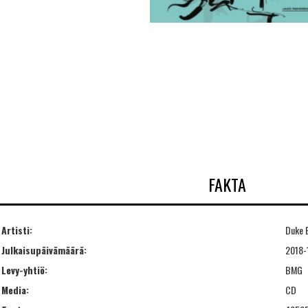
FAKTA
Artisti:
Duke E
Julkaisupäivämäärä:
2018-
Levy-yhtiö:
BMG
Media:
CD