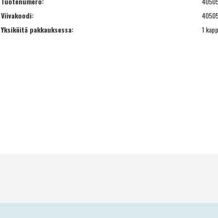
Tuotenumero:
4050
Viivakoodi:
4050
Yksiköitä pakkauksessa:
1 kapp