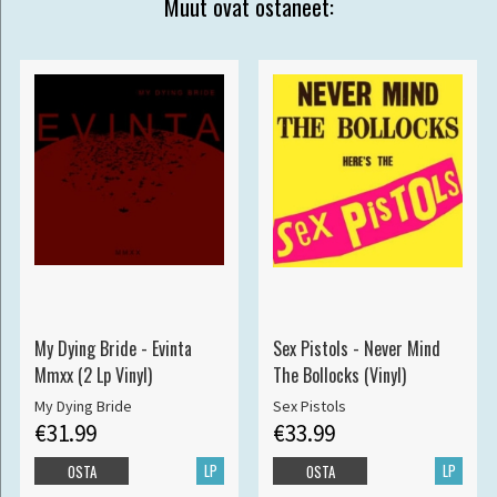
Muut ovat ostaneet:
My Dying Bride - Evinta
Sex Pistols - Never Mind
Mmxx (2 Lp Vinyl)
The Bollocks (Vinyl)
My Dying Bride
Sex Pistols
€31.99
€33.99
LP
LP
OSTA
OSTA