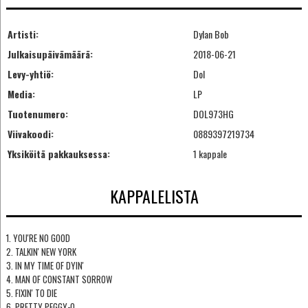
Artisti:
Dylan Bob
Julkaisupäivämäärä:
2018-06-21
Levy-yhtiö:
Dol
Media:
LP
Tuotenumero:
DOL973HG
Viivakoodi:
0889397219734
Yksiköitä pakkauksessa:
1 kappale
KAPPALELISTA
1. YOU'RE NO GOOD
2. TALKIN' NEW YORK
3. IN MY TIME OF DYIN'
4. MAN OF CONSTANT SORROW
5. FIXIN' TO DIE
6. PRETTY PEGGY-O