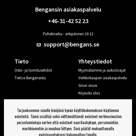
Bengansin asiakaspalvelu
+46-31-42 52 23
Puhelinaika - arkipäivisin 10-12
support@bengans.se
Tieto
Yhteystiedot
Osto- ja toimitusehdot
Myymälämme ja aukioloajat
Tietoa Bengansista
Verkkokaupan asiakaspalvelu
Sinun sivusi
Kirjaudu ulos
Haluan vinkkejä Bengansilta
Tarjoaksemme sinulle kävijänä hyvän käyttökokemuksen käytämme
evästeitä. Tämä sisältää sekä välttämättömät evästeet verkkosivuston
perustoimintoja varten että evästeet suorituskykyyn, personointiin,
OK
markkinointiin ja muuhun liittyen. Sinä päätät mukauttamalla
evästeasetuksesi haluamallasi tavalla.
Uutiskirjeen asetukset