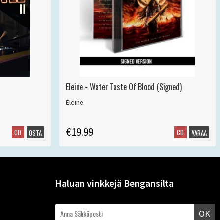
Eleine - Water Taste Of Blood (Signed)
Eleine
€19.99
CD
CD
OSTA
VARAA
Haluan vinkkejä Bengansilta
OK