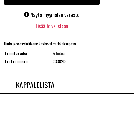
Näytä myymälän varasto
Lisää toivelistaan
Hinta ja varastotilanne koskevat verkkokauppaa
Toimitusaika:
Ei tietoa
Tuotenumero
3338213
KAPPALELISTA