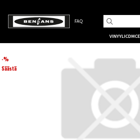
FAQ
VINYYLI
CD
MC
-
%
Säästä