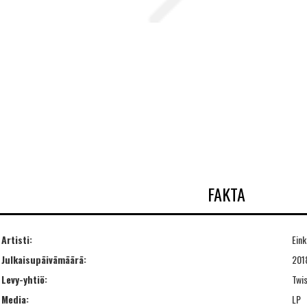
FAKTA
Artisti:
Eink
Julkaisupäivämäärä:
201
Levy-yhtiö:
Twi
Media:
LP