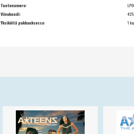
Tuotenumero:
LP0
Viivakoodi:
425
Yksiköitä pakkauksessa:
1 ka