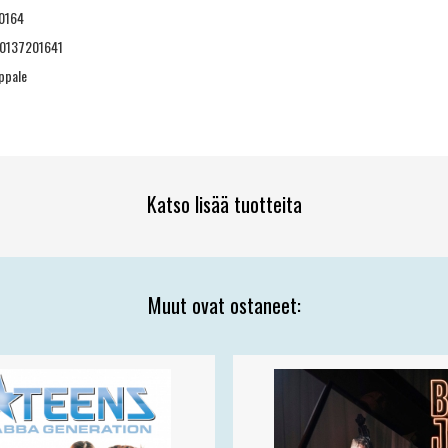
0164
0137201641
ppale
Katso lisää tuotteita
Muut ovat ostaneet: