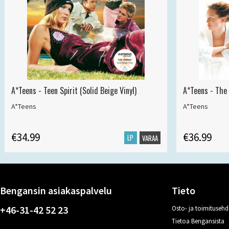
A*Teens - Teen Spirit (Solid Beige Vinyl)
A*Teens - The 
A*Teens
A*Teens
€34.99
€36.99
LP
VARAA
Bengansin asiakaspalvelu
Tieto
+46-31-42 52 23
Osto- ja toimitusehd
Tietoa Bengansista