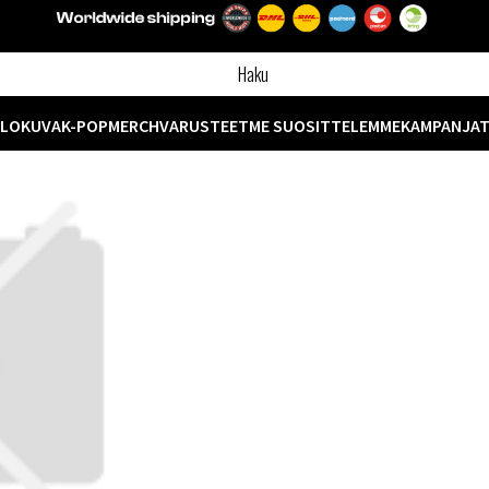
ELOKUVA
K-POP
MERCH
VARUSTEET
ME SUOSITTELEMME
KAMPANJA