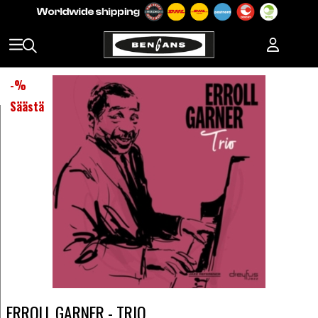
-
%
Säästä
ERROLL GARNER - TRIO