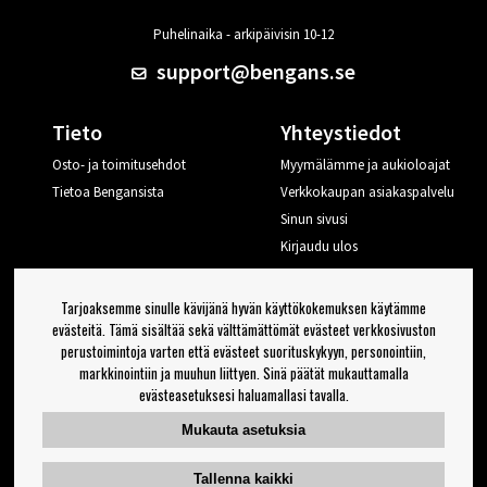
Puhelinaika - arkipäivisin 10-12
support@bengans.se
Tieto
Yhteystiedot
Osto- ja toimitusehdot
Myymälämme ja aukioloajat
Tietoa Bengansista
Verkkokaupan asiakaspalvelu
Sinun sivusi
Kirjaudu ulos
Haluan vinkkejä Bengansilta
Tarjoaksemme sinulle kävijänä hyvän käyttökokemuksen käytämme
evästeitä. Tämä sisältää sekä välttämättömät evästeet verkkosivuston
perustoimintoja varten että evästeet suorituskykyyn, personointiin,
OK
markkinointiin ja muuhun liittyen. Sinä päätät mukauttamalla
evästeasetuksesi haluamallasi tavalla.
Uutiskirjeen asetukset
Mukauta asetuksia
Seuraa meitä
Tallenna kaikki