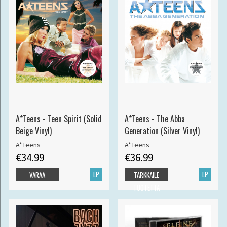
A*Teens - Teen Spirit (Solid
A*Teens - The Abba
Beige Vinyl)
Generation (Silver Vinyl)
A*Teens
A*Teens
€34.99
€36.99
LP
LP
VARAA
TARKKAILE
TUOTETTA