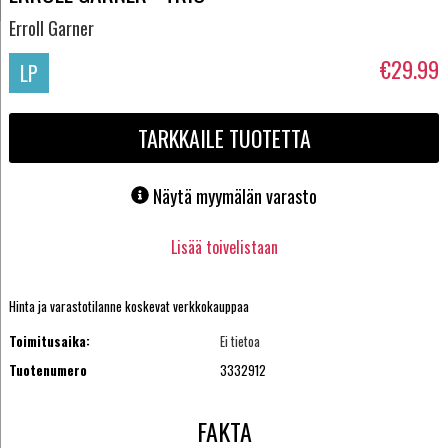
Erroll Garner
€29.99
LP
TARKKAILE TUOTETTA
Näytä myymälän varasto
Lisää toivelistaan
Hinta ja varastotilanne koskevat verkkokauppaa
Toimitusaika:
Ei tietoa
Tuotenumero
3332912
FAKTA