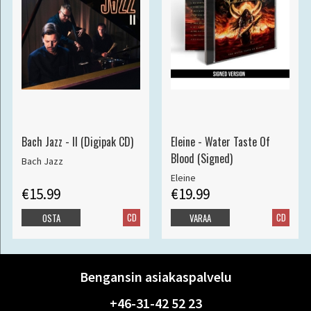
Bach Jazz - II (Digipak CD)
Eleine - Water Taste Of
Blood (Signed)
Bach Jazz
Eleine
€15.99
€19.99
CD
CD
OSTA
VARAA
Bengansin asiakaspalvelu
+46-31-42 52 23