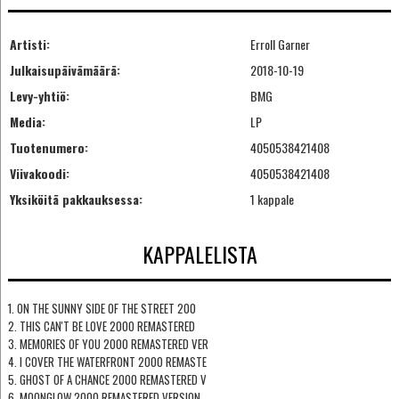
Artisti:
Erroll Garner
Julkaisupäivämäärä:
2018-10-19
Levy-yhtiö:
BMG
Media:
LP
Tuotenumero:
4050538421408
Viivakoodi:
4050538421408
Yksiköitä pakkauksessa:
1 kappale
KAPPALELISTA
1. ON THE SUNNY SIDE OF THE STREET 200
2. THIS CAN'T BE LOVE 2000 REMASTERED
3. MEMORIES OF YOU 2000 REMASTERED VER
4. I COVER THE WATERFRONT 2000 REMASTE
5. GHOST OF A CHANCE 2000 REMASTERED V
6. MOONGLOW 2000 REMASTERED VERSION