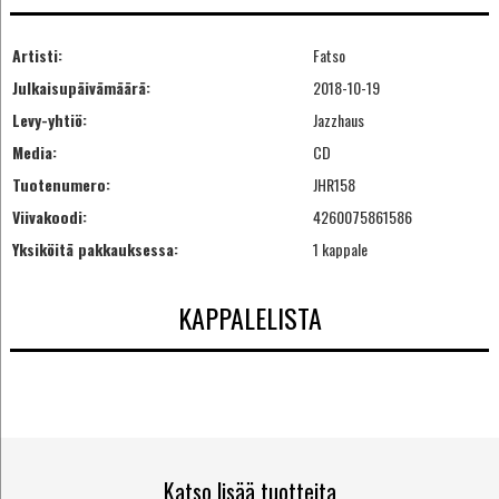
Artisti:
Fatso
Julkaisupäivämäärä:
2018-10-19
Levy-yhtiö:
Jazzhaus
Media:
CD
Tuotenumero:
JHR158
Viivakoodi:
4260075861586
Yksiköitä pakkauksessa:
1 kappale
KAPPALELISTA
Katso lisää tuotteita