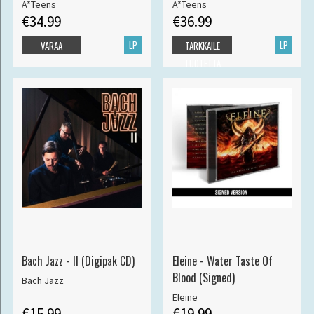
A*Teens
A*Teens
€34.99
€36.99
LP
LP
VARAA
TARKKAILE
TUOTETTA
Bach Jazz - II (Digipak CD)
Eleine - Water Taste Of
Blood (Signed)
Bach Jazz
Eleine
€15.99
€19.99