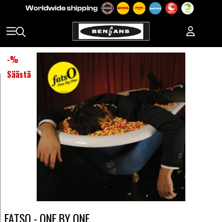
-
%
Säästä
FATSO - ONE BY ONE