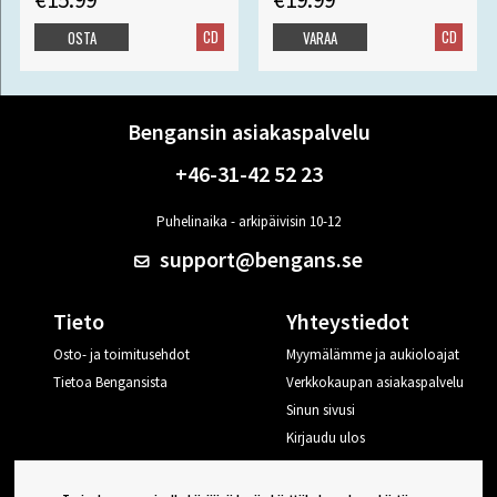
CD
CD
OSTA
VARAA
Bengansin asiakaspalvelu
+46-31-42 52 23
Puhelinaika - arkipäivisin 10-12
support@bengans.se
Tieto
Yhteystiedot
Osto- ja toimitusehdot
Myymälämme ja aukioloajat
Tietoa Bengansista
Verkkokaupan asiakaspalvelu
Sinun sivusi
Kirjaudu ulos
Haluan vinkkejä Bengansilta