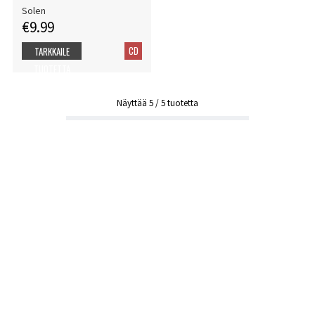
Solen
€9.99
CD
TARKKAILE
TUOTETTA
Näyttää
5
/
5
tuotetta