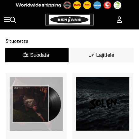
5 tuotetta
Suodata
Lajittele