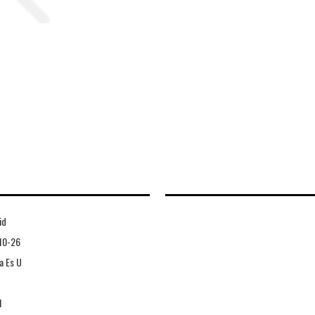
id
10-26
a Es U
1