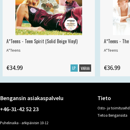
A*Teens - Teen Spirit (Solid Beige Vinyl)
A*Teens - The 
A*Teens
A*Teens
€34.99
€36.99
LP
VARAA
Bengansin asiakaspalvelu
Tieto
+46-31-42 52 23
Osto- ja toimitusehd
Tietoa Bengansista
Puhelinaika - arkipäivisin 10-12