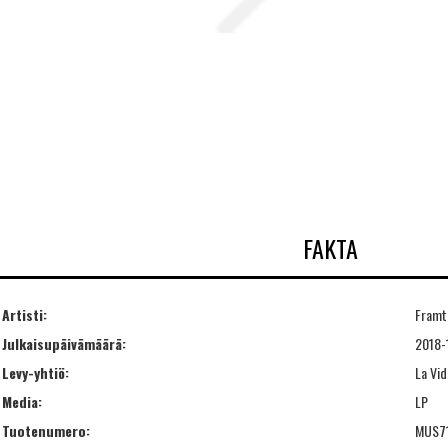
FAKTA
Artisti:
Framt
Julkaisupäivämäärä:
2018-
Levy-yhtiö:
La Vid
Media:
LP
Tuotenumero:
MUS7