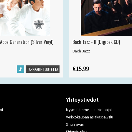
Abba Generation (Silver Vinyl)
Bach Jazz - II (Digipak CD)
Bach Jazz
€15.99
LP
TARKKAILE TUOTETTA
Yhteystiedot
ot
Myymälämme ja aukioloajat
Verkkokaupan asiakaspalvelu
Sinun sivusi
Kirjaudu ulos