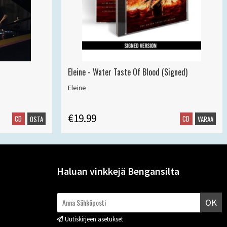
Eleine - Water Taste Of Blood (Signed)
Eleine
€19.99
CD
CD
OSTA
VARAA
Haluan vinkkejä Bengansilta
OK
Uutiskirjeen asetukset