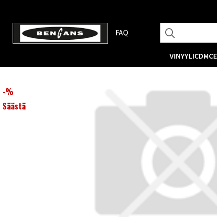
FAQ
VINYYLI
CD
MC
-
%
Säästä