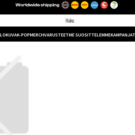
ELOKUVA
K-POP
MERCH
VARUSTEET
ME SUOSITTELEMME
KAMPANJA