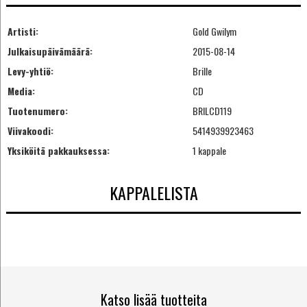
Artisti:
Gold Gwilym
Julkaisupäivämäärä:
2015-08-14
Levy-yhtiö:
Brille
Media:
CD
Tuotenumero:
BRILCD119
Viivakoodi:
5414939923463
Yksiköitä pakkauksessa:
1 kappale
KAPPALELISTA
Katso lisää tuotteita