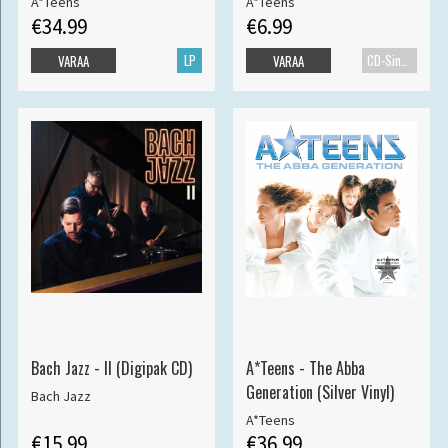
A*Teens
A*Teens
€34.99
€6.99
LP
CD-Single
VARAA
VARAA
Bach Jazz - II (Digipak CD)
A*Teens - The Abba
Generation (Silver Vinyl)
Bach Jazz
A*Teens
€15.99
€36.99