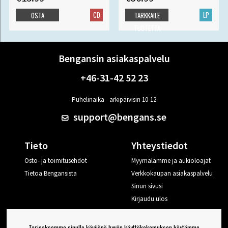
CD
LP
OSTA
TARKKAILE
TUOTETTA
Bengansin asiakaspalvelu
+46-31-42 52 23
Puhelinaika - arkipäivisin 10-12
support@bengans.se
Tieto
Yhteystiedot
Osto- ja toimitusehdot
Myymälämme ja aukioloajat
Tietoa Bengansista
Verkkokaupan asiakaspalvelu
Sinun sivusi
Kirjaudu ulos
Haluan vinkkejä Bengansilta
Tarjoaksemme sinulle kävijänä hyvän käyttökokemuksen käytämme