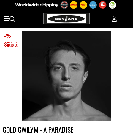
-
%
Säästä
GOLD GWILYM - A PARADISE