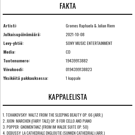
FAKTA
Artisti:
Gromes Raphaela & Julian Riem
Julkaisupäivämäärä:
2021-10-08
Levy-yhtiö:
SONY MUSIC ENTERTAINMENT
Media:
CD
Tuotenumero:
19439913882
Viivakoodi:
0194399138823
Yksiköitä pakkauksessa:
1 kappale
KAPPALELISTA
1. TCHAIKOVSKY: WALTZ FROM THE SLEEPING BEAUTY OP. 66 (ARR.)
2. JUON: MARCHEN (FAIRY TALE) OP. 8 FOR CELLO AND PIANO
3. POPPER: GNOMENTANZ (FROM IM WALDE SUITE OP. 50)
4. DEBUSSY: LA CATHEDRALE ENGLOUTIE (SUNKEN CATHEDRAL) (ARR.)