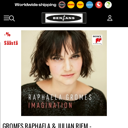
-
%
Säästä
GROMES RAPHAELA & JULIAN RIEM -