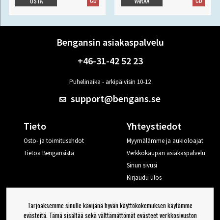
CD
CD
OSTA
VARAA
Bengansin asiakaspalvelu
+46-31-42 52 23
Puhelinaika - arkipäivisin 10-12
support@bengans.se
Tieto
Yhteystiedot
Osto- ja toimitusehdot
Myymälämme ja aukioloajat
Tietoa Bengansista
Verkkokaupan asiakaspalvelu
Sinun sivusi
Kirjaudu ulos
Haluan vinkkejä Bengansilta
Tarjoaksemme sinulle kävijänä hyvän käyttökokemuksen käytämme
evästeitä. Tämä sisältää sekä välttämättömät evästeet verkkosivuston