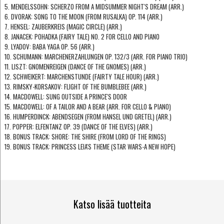
5. MENDELSSOHN: SCHERZO FROM A MIDSUMMER NIGHT'S DREAM (ARR.)
6. DVORAK: SONG TO THE MOON (FROM RUSALKA) OP. 114 (ARR.)
7. HENSEL: ZAUBERKREIS (MAGIC CIRCLE) (ARR.)
8. JANACEK: POHADKA (FAIRY TALE) NO. 2 FOR CELLO AND PIANO
9. LYADOV: BABA YAGA OP. 56 (ARR.)
10. SCHUMANN: MARCHENERZAHLUNGEN OP. 132/3 (ARR. FOR PIANO TRIO)
11. LISZT: GNOMENREIGEN (DANCE OF THE GNOMES) (ARR.)
12. SCHWEIKERT: MARCHENSTUNDE (FAIRTY TALE HOUR) (ARR.)
13. RIMSKY-KORSAKOV: FLIGHT OF THE BUMBLEBEE (ARR.)
14. MACDOWELL: SUNG OUTSIDE A PRINCE'S DOOR
15. MACDOWELL: OF A TAILOR AND A BEAR (ARR. FOR CELLO & PIANO)
16. HUMPERDINCK: ABENDSEGEN (FROM HANSEL UND GRETEL) (ARR.)
17. POPPER: ELFENTANZ OP. 39 (DANCE OF THE ELVES) (ARR.)
18. BONUS TRACK: SHORE: THE SHIRE (FROM LORD OF THE RINGS)
19. BONUS TRACK: PRINCESS LEIA'S THEME (STAR WARS-A NEW HOPE)
Katso lisää tuotteita