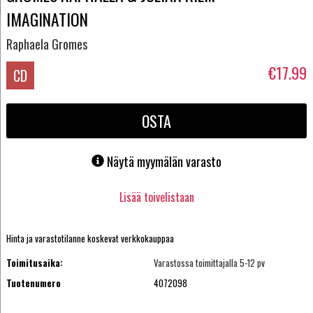
IMAGINATION
Raphaela Gromes
€17.99
CD
OSTA
Näytä myymälän varasto
Lisää toivelistaan
Hinta ja varastotilanne koskevat verkkokauppaa
Toimitusaika:
Varastossa toimittajalla 5-12 pv
Tuotenumero
4072098