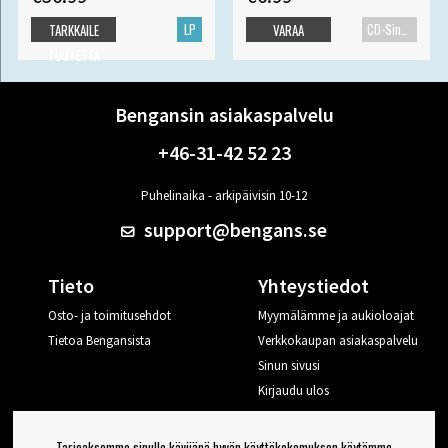
LP
CD-Single
TARKKAILE
VARAA
TUOTETTA
Bengansin asiakaspalvelu
+46-31-42 52 23
Puhelinaika - arkipäivisin 10-12
support@bengans.se
Tieto
Yhteystiedot
Osto- ja toimitusehdot
Myymälämme ja aukioloajat
Tietoa Bengansista
Verkkokaupan asiakaspalvelu
Sinun sivusi
Kirjaudu ulos
Haluan vinkkejä Bengansilta
Tarjoaksemme sinulle kävijänä hyvän käyttökokemuksen käytämme