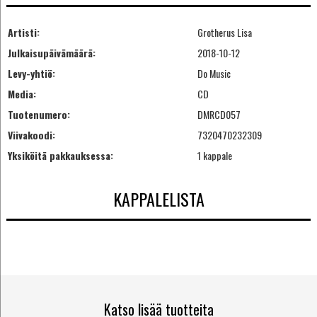
Artisti:
Grotherus Lisa
Julkaisupäivämäärä:
2018-10-12
Levy-yhtiö:
Do Music
Media:
CD
Tuotenumero:
DMRCD057
Viivakoodi:
7320470232309
Yksiköitä pakkauksessa:
1 kappale
KAPPALELISTA
Katso lisää tuotteita