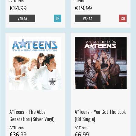
A*Teens
Eleine
€34.99
€19.99
LP
CD
VARAA
VARAA
A*Teens - The Abba
A*Teens - You Got The Look
Generation (Silver Vinyl)
(Cd Single)
A*Teens
A*Teens
€36.99
€6.99