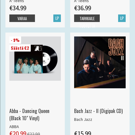
A*Teens
A*Teens
€34.99
€36.99
LP
LP
VARAA
TARKKAILE
TUOTETTA
- 9%
Säästä €2
Abba - Dancing Queen
Bach Jazz - II (Digipak CD)
(Black 10" Vinyl)
Bach Jazz
ABBA
€20.99
€15.99
€22.99