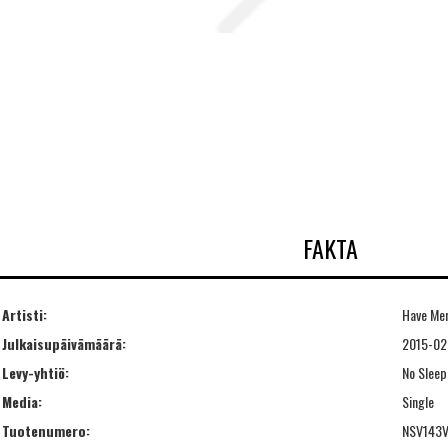
FAKTA
Artisti:
Have Me
Julkaisupäivämäärä:
2015-02
Levy-yhtiö:
No Sleep
Media:
Single
Tuotenumero:
NSV143