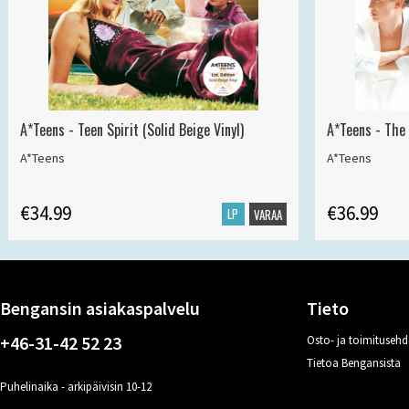
A*Teens - Teen Spirit (Solid Beige Vinyl)
A*Teens - The 
A*Teens
A*Teens
€34.99
€36.99
LP
VARAA
Bengansin asiakaspalvelu
Tieto
+46-31-42 52 23
Osto- ja toimitusehd
Tietoa Bengansista
Puhelinaika - arkipäivisin 10-12