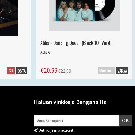
Abba - Dancing Queen (Black 10" Vinyl)
ABBA
€20.99
CD
Maxisingle
€22.99
OSTA
VARAA
Haluan vinkkejä Bengansilta
OK
Uutiskirjeen asetukset