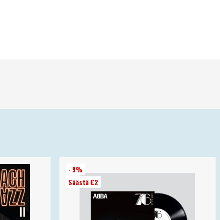
- 9%
Säästä €2