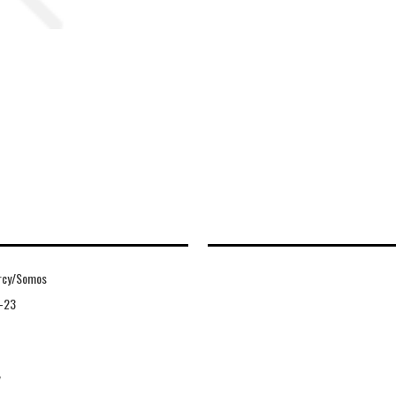
rcy/Somos
-23
V