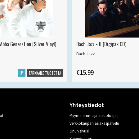
Abba Generation (Silver Vinyl)
Bach Jazz - II (Digipak CD)
Bach Jazz
€15.99
LP
TARKKAILE TUOTETTA
Yhteystiedot
ot
Myymälämme ja aukioloajat
Verkkokaupan asiakaspalvelu
Sinun sivusi
Kirjaudu ulos