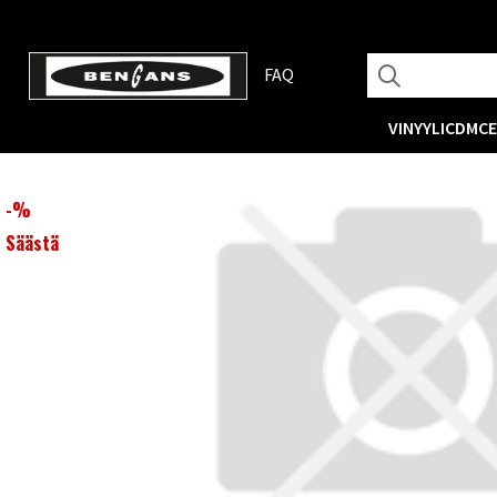
FAQ
VINYYLI
CD
MC
-
%
Säästä