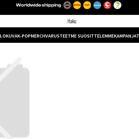
ELOKUVA
K-POP
MERCH
VARUSTEET
ME SUOSITTELEMME
KAMPANJA