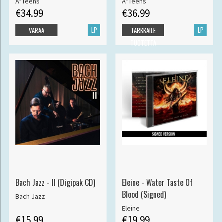
A*Teens
A*Teens
€34.99
€36.99
LP
LP
VARAA
TARKKAILE
TUOTETTA
Bach Jazz - II (Digipak CD)
Eleine - Water Taste Of
Blood (Signed)
Bach Jazz
Eleine
€15.99
€19.99