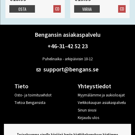
CD
CD
OSTA
VARAA
Bengansin asiakaspalvelu
+46-31-42 52 23
Puhelinaika - arkipäivisin 10-12
support@bengans.se
Tieto
Yhteystiedot
Osto- ja toimitusehdot
Myymälämme ja aukioloajat
Tietoa Bengansista
Verkkokaupan asiakaspalvelu
Sinun sivusi
Kirjaudu ulos
Haluan vinkkejä Bengansilta
Tarjoaksemme sinulle kävijänä hyvän käyttökokemuksen käytämme