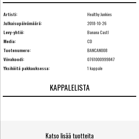
Artisti:
Healthy Junkies
Julkaisupäivämäärä:
2018-10-26
Levy-yhtiö:
Banana Castl
Media:
CD
Tuotenumero:
BANCAN008
Viivakoodi:
0761000999847
Yksiköitä pakkauksessa:
1 kappale
KAPPALELISTA
Katso lisää tuotteita