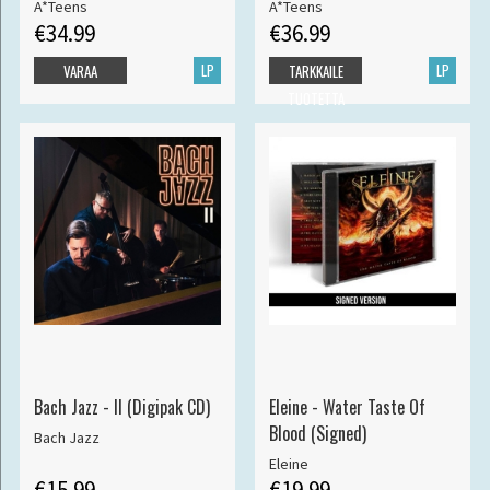
A*Teens
A*Teens
€34.99
€36.99
LP
LP
VARAA
TARKKAILE
TUOTETTA
Bach Jazz - II (Digipak CD)
Eleine - Water Taste Of
Blood (Signed)
Bach Jazz
Eleine
€15.99
€19.99