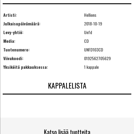
Artisti:
Hellions
Julkaisupäivämäärä:
2018-10-19
Levy-yhtiö:
Unfd
Media:
CD
Tuotenumero:
UNFD103CD
Viivakoodi:
0192562705629
Yksiköitä pakkauksessa:
1 kappale
KAPPALELISTA
Katso lisää tuotteita