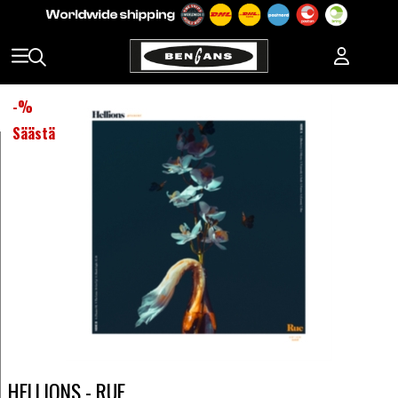
-
%
Säästä
HELLIONS - RUE