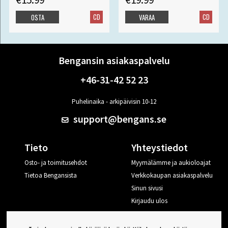
CD
CD
OSTA
VARAA
Bengansin asiakaspalvelu
+46-31-42 52 23
Puhelinaika - arkipäivisin 10-12
support@bengans.se
Tieto
Yhteystiedot
Osto- ja toimitusehdot
Myymälämme ja aukioloajat
Tietoa Bengansista
Verkkokaupan asiakaspalvelu
Sinun sivusi
Kirjaudu ulos
Haluan vinkkejä Bengansilta