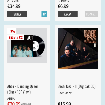
A*Teens
A*Teens
€34.99
€6.99
LP
CD-Single
VARAA
VARAA
- 9%
Säästä €2
Abba - Dancing Queen
Bach Jazz - II (Digipak CD)
(Black 10" Vinyl)
Bach Jazz
ABBA
€20.99
€15.99
€22.99