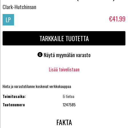
Clark-Hutchinson
€41.99
LP
TARKKAILE TUOTETTA
Näytä myymälän varasto
Lisää toivelistaan
Hinta ja varastotilanne koskevat verkkokauppaa
Toimitusaika:
Ei tietoa
Tuotenumero
1247585
FAKTA