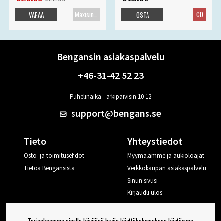
Maxisingle
CD
VARAA
OSTA
Bengansin asiakaspalvelu
+46-31-42 52 23
Puhelinaika - arkipäivisin 10-12
support@bengans.se
Tieto
Yhteystiedot
Osto- ja toimitusehdot
Myymälämme ja aukioloajat
Tietoa Bengansista
Verkkokaupan asiakaspalvelu
Sinun sivusi
Kirjaudu ulos
Haluan vinkkejä Bengansilta
Tarjoaksemme sinulle kävijänä hyvän käyttökokemuksen käytämme