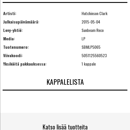
Artisti:
Hutchinson Clark
Julkaisupäivämäärä:
2015-05-04
Levy-yhtiö:
Sunbeam Reco
Media:
LP
Tuotenumero:
SBMLP5065
Viivakoodi:
5051125560523
Yksiköitä pakkauksessa:
1 kappale
KAPPALELISTA
Katso lisää tuotteita