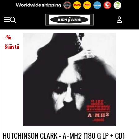
-
%
Säästä
HUTCHINSON CLARK - A=MH2 (180 G LP + CD)