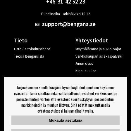
+46-31-42 52 23
Puhelinaika - arkipäivisin 10-12
support@bengans.se
Tieto
Yhteystiedot
Osto- ja toimitusehdot
Myymälämme ja aukioloajat
Tietoa Bengansista
Verkkokaupan asiakaspalvelu
Sinun sivusi
Kirjaudu ulos
Haluan vinkkejä Bengansilta
Tarjoaksemme sinulle kävijänä hyvän käyttökokemuksen käytämme
evästeitä. Tämä sisältää sekä välttämättömät evästeet verkkosivuston
perustoimintoja varten että evästeet suorituskykyyn, personointiin,
OK
markkinointiin ja muuhun liittyen. Sinä päätät mukauttamalla
evästeasetuksesi haluamallasi tavalla.
Uutiskirjeen asetukset
Mukauta asetuksia
Seuraa meitä