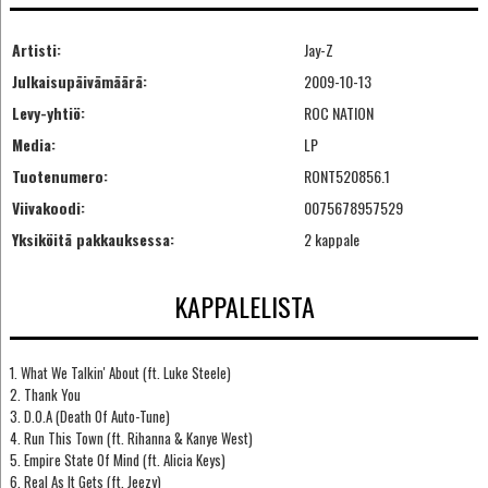
Artisti:
Jay-Z
Julkaisupäivämäärä:
2009-10-13
Levy-yhtiö:
ROC NATION
Media:
LP
Tuotenumero:
RONT520856.1
Viivakoodi:
0075678957529
Yksiköitä pakkauksessa:
2 kappale
KAPPALELISTA
1. What We Talkin' About (ft. Luke Steele)
2. Thank You
3. D.O.A (Death Of Auto-Tune)
4. Run This Town (ft. Rihanna & Kanye West)
5. Empire State Of Mind (ft. Alicia Keys)
6. Real As It Gets (ft. Jeezy)