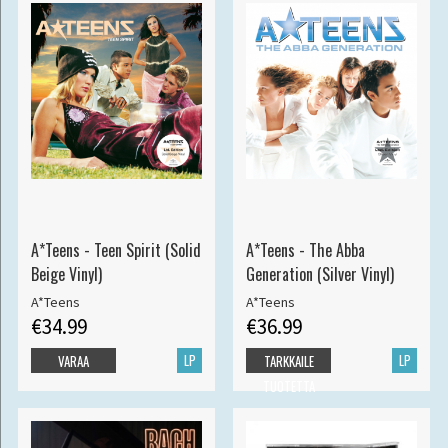
A*Teens - Teen Spirit (Solid
A*Teens - The Abba
Beige Vinyl)
Generation (Silver Vinyl)
A*Teens
A*Teens
€34.99
€36.99
LP
LP
VARAA
TARKKAILE
TUOTETTA