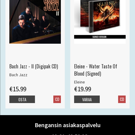
Bach Jazz - II (Digipak CD)
Eleine - Water Taste Of
Blood (Signed)
Bach Jazz
Eleine
€15.99
€19.99
CD
CD
OSTA
VARAA
Bengansin asiakaspalvelu