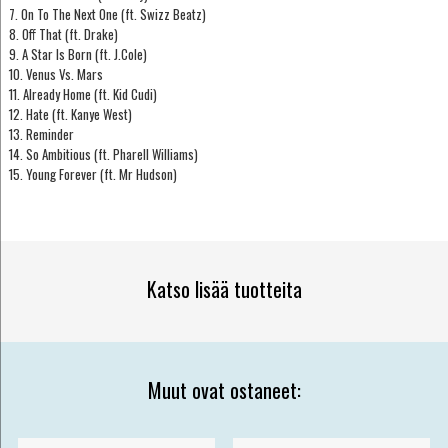
7. On To The Next One (ft. Swizz Beatz)
8. Off That (ft. Drake)
9. A Star Is Born (ft. J.Cole)
10. Venus Vs. Mars
11. Already Home (ft. Kid Cudi)
12. Hate (ft. Kanye West)
13. Reminder
14. So Ambitious (ft. Pharell Williams)
15. Young Forever (ft. Mr Hudson)
Katso lisää tuotteita
Muut ovat ostaneet: