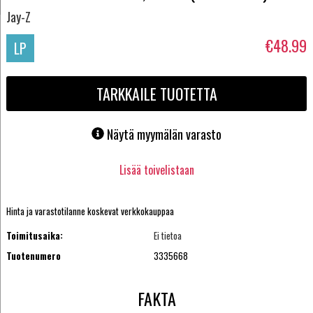
Jay-Z
€48.99
LP
TARKKAILE TUOTETTA
Näytä myymälän varasto
Lisää toivelistaan
Hinta ja varastotilanne koskevat verkkokauppaa
Toimitusaika:
Ei tietoa
Tuotenumero
3335668
FAKTA