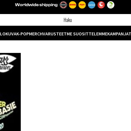
ELOKUVA
K-POP
MERCH
VARUSTEET
ME SUOSITTELEMME
KAMPANJA