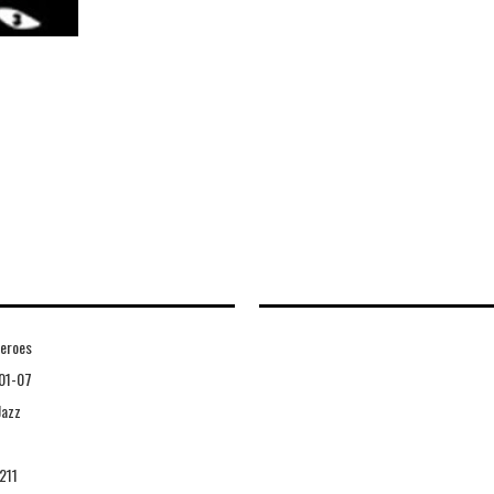
Heroes
01-07
Jazz
211