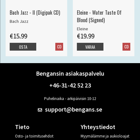
Bach Jazz - II (Digipak CD)
Eleine - Water Taste Of
Blood (Signed)
Bach Jazz
Eleine
€15.99
€19.99
CD
CD
OSTA
VARAA
Bengansin asiakaspalvelu
+46-31-42 52 23
Puhelinaika - arkipäivisin 10-12
support@bengans.se
Tieto
Yhteystiedot
Osto- ja toimitusehdot
Myymälämme ja aukioloajat