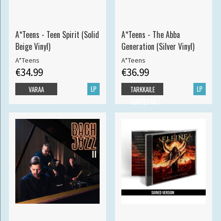
A*Teens - Teen Spirit (Solid
A*Teens - The Abba
Beige Vinyl)
Generation (Silver Vinyl)
A*Teens
A*Teens
€34.99
€36.99
LP
LP
VARAA
TARKKAILE
TUOTETTA