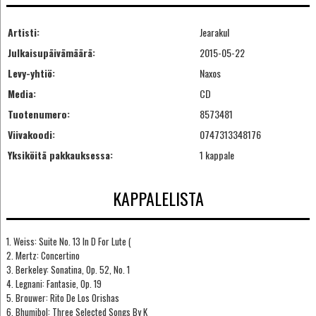
Artisti:
Jearakul
Julkaisupäivämäärä:
2015-05-22
Levy-yhtiö:
Naxos
Media:
CD
Tuotenumero:
8573481
Viivakoodi:
0747313348176
Yksiköitä pakkauksessa:
1 kappale
KAPPALELISTA
1. Weiss: Suite No. 13 In D For Lute (
2. Mertz: Concertino
3. Berkeley: Sonatina, Op. 52, No. 1
4. Legnani: Fantasie, Op. 19
5. Brouwer: Rito De Los Orishas
6. Bhumibol: Three Selected Songs By K