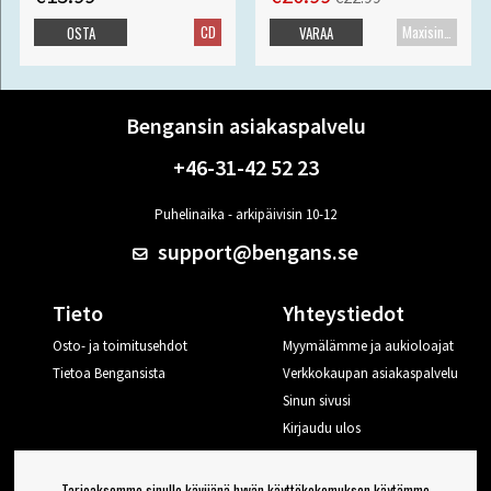
CD
Maxisingle
OSTA
VARAA
Bengansin asiakaspalvelu
+46-31-42 52 23
Puhelinaika - arkipäivisin 10-12
support@bengans.se
Tieto
Yhteystiedot
Osto- ja toimitusehdot
Myymälämme ja aukioloajat
Tietoa Bengansista
Verkkokaupan asiakaspalvelu
Sinun sivusi
Kirjaudu ulos
Haluan vinkkejä Bengansilta
Tarjoaksemme sinulle kävijänä hyvän käyttökokemuksen käytämme