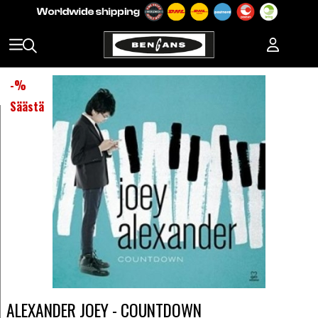
-
%
Säästä
ALEXANDER JOEY - COUNTDOWN