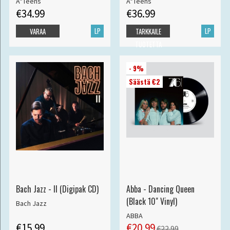
A*Teens
A*Teens
€34.99
€36.99
LP
LP
VARAA
TARKKAILE
TUOTETTA
- 9%
Säästä €2
Bach Jazz - II (Digipak CD)
Abba - Dancing Queen
(Black 10" Vinyl)
Bach Jazz
ABBA
€15.99
€20.99
€22.99