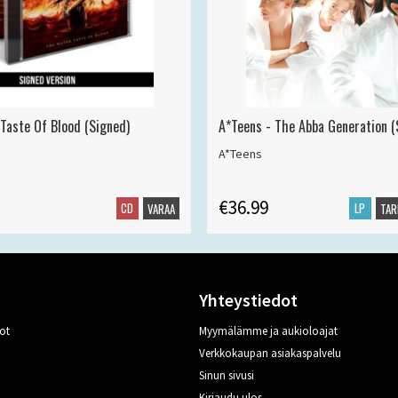
 Taste Of Blood (Signed)
A*Teens - The Abba Generation (S
A*Teens
€36.99
CD
LP
VARAA
TAR
Yhteystiedot
ot
Myymälämme ja aukioloajat
Verkkokaupan asiakaspalvelu
Sinun sivusi
Kirjaudu ulos