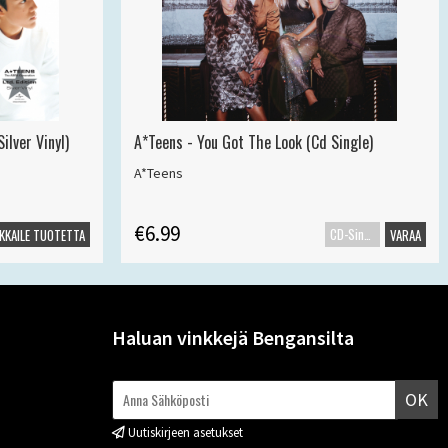
ilver Vinyl)
A*Teens - You Got The Look (Cd Single)
A*Teens
€6.99
CD-Single
KKAILE TUOTETTA
VARAA
Haluan vinkkejä Bengansilta
OK
Uutiskirjeen asetukset