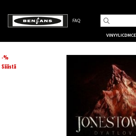
FAQ
VINYYLI
CD
MC
-
%
Säästä