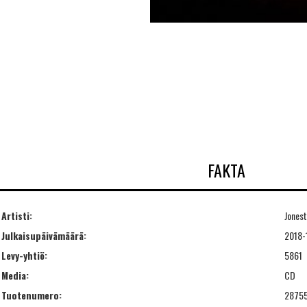
FAKTA
Artisti:
Jones
Julkaisupäivämäärä:
2018-
Levy-yhtiö:
5861
Media:
CD
Tuotenumero:
2875