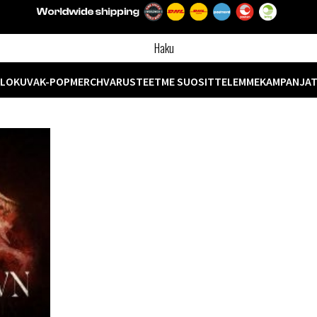
ELOKUVA
K-POP
MERCH
VARUSTEET
ME SUOSITTELEMME
KAMPANJA