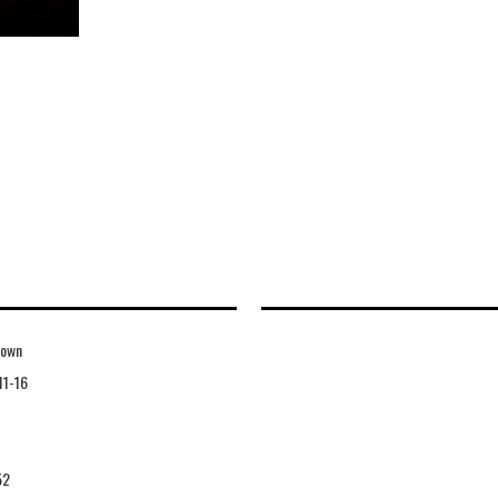
town
11-16
52