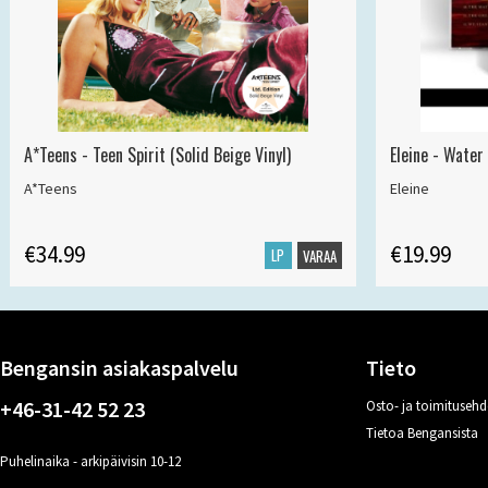
A*Teens - Teen Spirit (Solid Beige Vinyl)
Eleine - Water
A*Teens
Eleine
€34.99
€19.99
LP
VARAA
Bengansin asiakaspalvelu
Tieto
+46-31-42 52 23
Osto- ja toimitusehd
Tietoa Bengansista
Puhelinaika - arkipäivisin 10-12