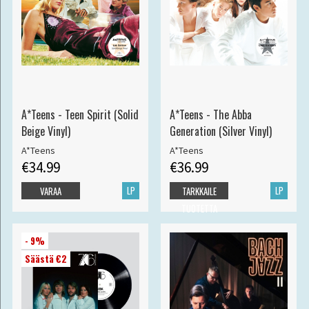
A*Teens - Teen Spirit (Solid
A*Teens - The Abba
Beige Vinyl)
Generation (Silver Vinyl)
A*Teens
A*Teens
€34.99
€36.99
LP
LP
VARAA
TARKKAILE
TUOTETTA
- 9%
Säästä €2