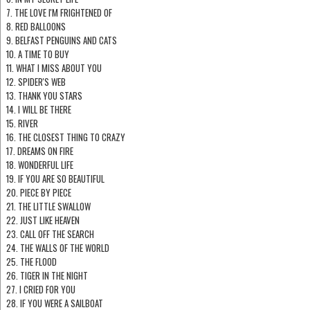
7. THE LOVE I'M FRIGHTENED OF
8. RED BALLOONS
9. BELFAST PENGUINS AND CATS
10. A TIME TO BUY
11. WHAT I MISS ABOUT YOU
12. SPIDER'S WEB
13. THANK YOU STARS
14. I WILL BE THERE
15. RIVER
16. THE CLOSEST THING TO CRAZY
17. DREAMS ON FIRE
18. WONDERFUL LIFE
19. IF YOU ARE SO BEAUTIFUL
20. PIECE BY PIECE
21. THE LITTLE SWALLOW
22. JUST LIKE HEAVEN
23. CALL OFF THE SEARCH
24. THE WALLS OF THE WORLD
25. THE FLOOD
26. TIGER IN THE NIGHT
27. I CRIED FOR YOU
28. IF YOU WERE A SAILBOAT