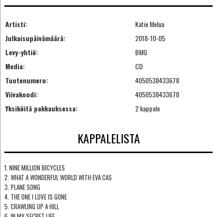
Artisti:
Katie Melua
Julkaisupäivämäärä:
2018-10-05
Levy-yhtiö:
BMG
Media:
CD
Tuotenumero:
4050538433678
Viivakoodi:
4050538433678
Yksiköitä pakkauksessa:
2 kappale
KAPPALELISTA
1. NINE MILLION BICYCLES
2. WHAT A WONDERFUL WORLD WITH EVA CAS
3. PLANE SONG
4. THE ONE I LOVE IS GONE
5. CRAWLING UP A HILL
6. IN MY SECRET LIFE