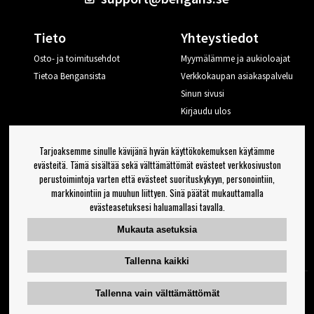
Tieto
Yhteystiedot
Osto- ja toimitusehdot
Myymälämme ja aukioloajat
Tietoa Bengansista
Verkkokaupan asiakaspalvelu
Sinun sivusi
Kirjaudu ulos
Haluan vinkkejä Bengansilta
Tarjoaksemme sinulle kävijänä hyvän käyttökokemuksen käytämme
evästeitä. Tämä sisältää sekä välttämättömät evästeet verkkosivuston
perustoimintoja varten että evästeet suorituskykyyn, personointiin,
OK
markkinointiin ja muuhun liittyen. Sinä päätät mukauttamalla
evästeasetuksesi haluamallasi tavalla.
Uutiskirjeen asetukset
Mukauta asetuksia
Seuraa meitä
Tallenna kaikki
Tallenna vain välttämättömät