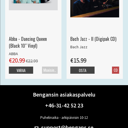
Abba - Dancing Queen
Bach Jazz - II (Digipak CD)
(Black 10" Vinyl)
Bach Jazz
ABBA
€20.99
€15.99
€22.99
Maxisingle
CD
VARAA
OSTA
Bengansin asiakaspalvelu
+46-31-42 52 23
Puhelinaika - arkipäivisin 10-12
support@bengans.se