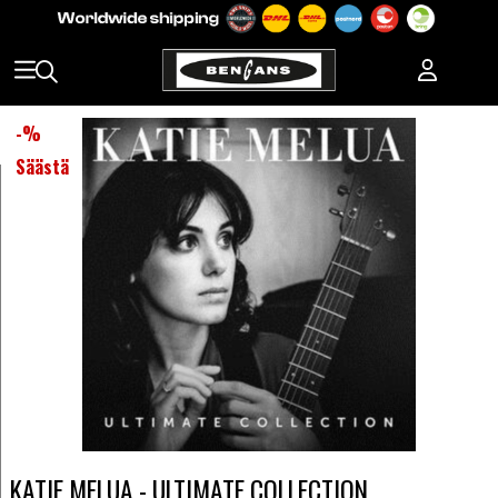
-
%
Säästä
KATIE MELUA - ULTIMATE COLLECTION