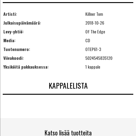
Artisti:
Killner Tom
Julkaisupäivämäärä:
2018-10-26
Levy-yhtiö:
Of The Edge
Media:
CD
Tuotenumero:
OTEP61-3
Viivakoodi:
5024545835120
Yksiköitä pakkauksessa:
1 kappale
KAPPALELISTA
Katso lisää tuotteita