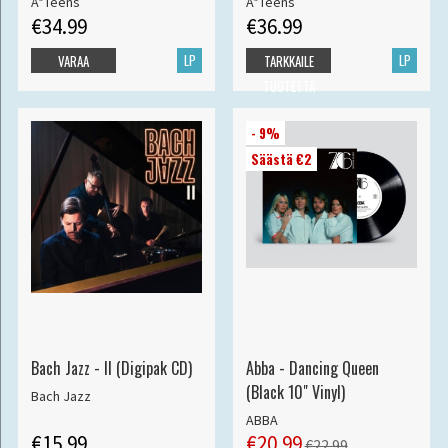
A*Teens
A*Teens
€34.99
€36.99
LP
LP
VARAA
TARKKAILE
TUOTETTA
- 9%
Säästä €2
Bach Jazz - II (Digipak CD)
Abba - Dancing Queen
(Black 10" Vinyl)
Bach Jazz
ABBA
€15.99
€20.99
€22.99