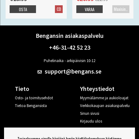
CD
Maxisingle
OSTA
VARAA
Bengansin asiakaspalvelu
+46-31-42 52 23
Puhelinaika - arkipäivisin 10-12
support@bengans.se
Tieto
Yhteystiedot
Osto- ja toimitusehdot
Myymälämme ja aukioloajat
Tietoa Bengansista
Verkkokaupan asiakaspalvelu
Sinun sivusi
Kirjaudu ulos
Haluan vinkkejä Bengansilta
Tarjoaksemme sinulle kävijänä hyvän käyttökokemuksen käytämme