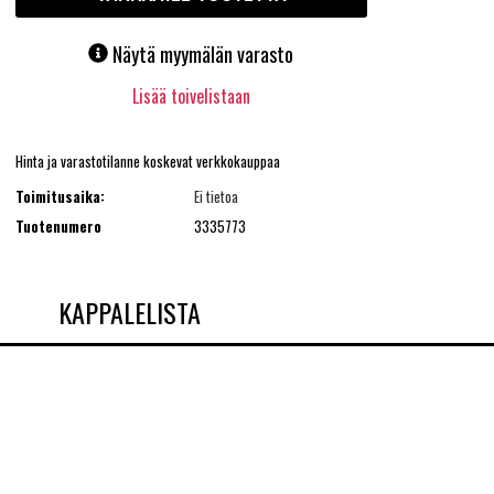
Näytä myymälän varasto
Lisää toivelistaan
Hinta ja varastotilanne koskevat verkkokauppaa
Toimitusaika:
Ei tietoa
Tuotenumero
3335773
KAPPALELISTA