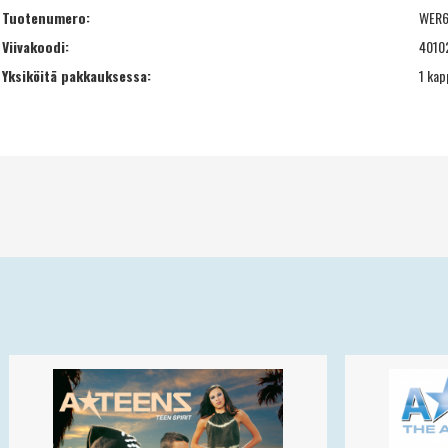
Tuotenumero:
WER6
Viivakoodi:
4010
Yksiköitä pakkauksessa:
1 kap