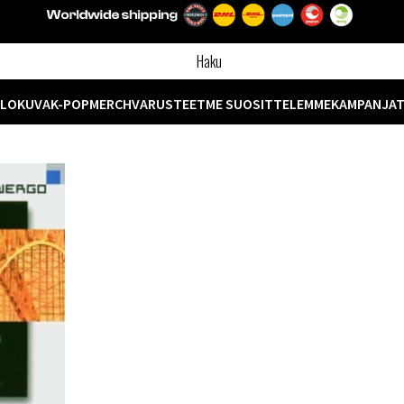
ELOKUVA
K-POP
MERCH
VARUSTEET
ME SUOSITTELEMME
KAMPANJA