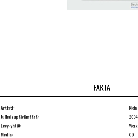
FAKTA
Artisti:
Klein 
Julkaisupäivämäärä:
2004
Levy-yhtiö:
Werg
Media:
CD