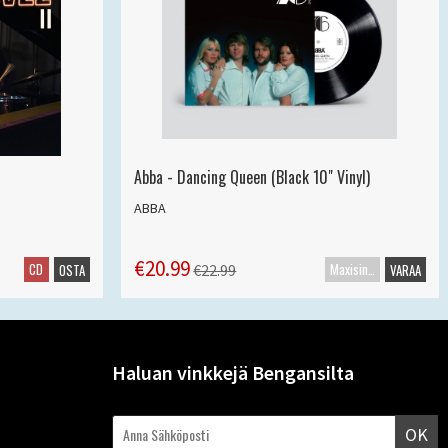
Abba - Dancing Queen (Black 10" Vinyl)
ABBA
€20.99
CD
Maxisingle
€22.99
OSTA
VARAA
Haluan vinkkejä Bengansilta
OK