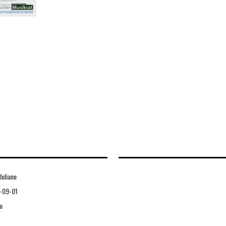
Juliane
-09-01
o