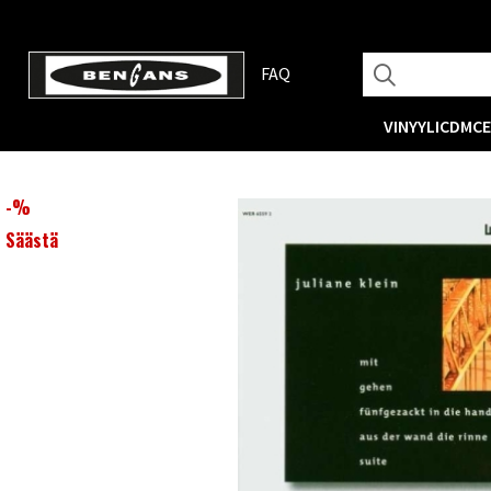
FAQ
VINYYLI
CD
MC
-
%
Säästä