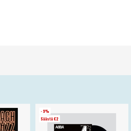
- 9%
Säästä €2