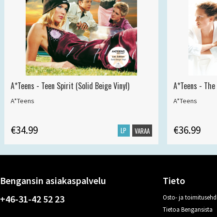
A*Teens - Teen Spirit (Solid Beige Vinyl)
A*Teens - The 
A*Teens
A*Teens
€34.99
€36.99
LP
VARAA
Bengansin asiakaspalvelu
Tieto
+46-31-42 52 23
Osto- ja toimitusehd
Tietoa Bengansista