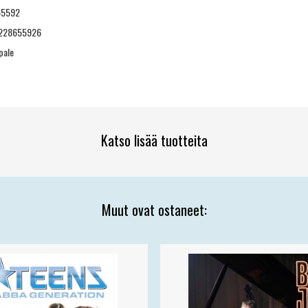
5592
228655926
pale
Katso lisää tuotteita
Muut ovat ostaneet: