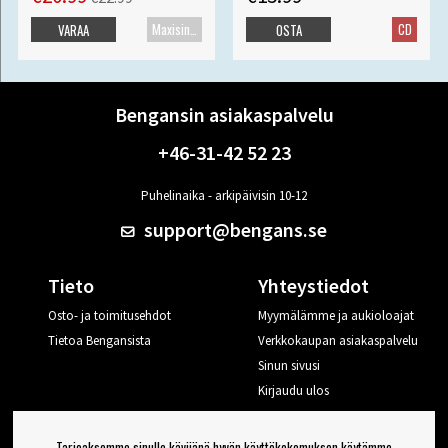
Maxisingle
CD
VARAA
OSTA
Bengansin asiakaspalvelu
+46-31-42 52 23
Puhelinaika - arkipäivisin 10-12
support@bengans.se
Tieto
Yhteystiedot
Osto- ja toimitusehdot
Myymälämme ja aukioloajat
Tietoa Bengansista
Verkkokaupan asiakaspalvelu
Sinun sivusi
Kirjaudu ulos
Haluan vinkkejä Bengansilta
Tarjoaksemme sinulle kävijänä hyvän käyttökokemuksen käytämme