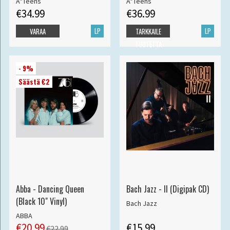
A*Teens
A*Teens
€34.99
€36.99
LP
LP
VARAA
TARKKAILE
TUOTETTA
- 9%
Säästä €2
Abba - Dancing Queen
Bach Jazz - II (Digipak CD)
(Black 10" Vinyl)
Bach Jazz
ABBA
€20.99
€15.99
€22.99