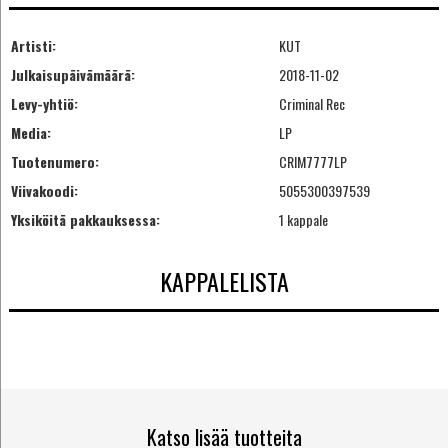
Artisti:
KUT
Julkaisupäivämäärä:
2018-11-02
Levy-yhtiö:
Criminal Rec
Media:
LP
Tuotenumero:
CRIM7777LP
Viivakoodi:
5055300397539
Yksiköitä pakkauksessa:
1 kappale
KAPPALELISTA
Katso lisää tuotteita