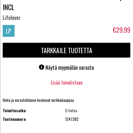
INCL
Lifelover
€29.99
LP
TARKKAILE TUOTETTA
Näytä myymälän varasto
Lisää toivelistaan
Hinta ja varastotilanne koskevat verkkokauppaa
Toimitusaika:
Ei tietoa
Tuotenumero
1247382