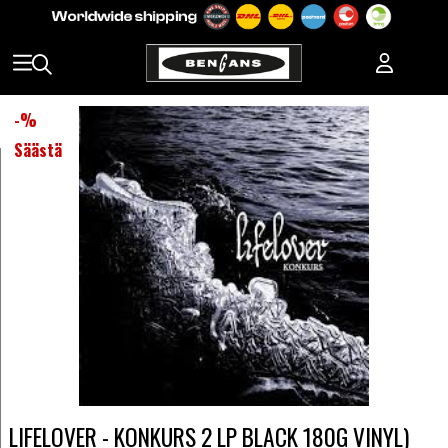
-
%
Säästä
LIFELOVER - KONKURS 2 LP BLACK 180G VINYL)