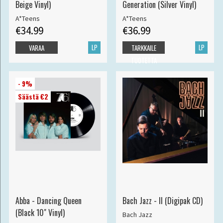
Beige Vinyl)
Generation (Silver Vinyl)
A*Teens
A*Teens
€34.99
€36.99
LP
LP
VARAA
TARKKAILE
TUOTETTA
- 9%
Säästä €2
Abba - Dancing Queen
Bach Jazz - II (Digipak CD)
(Black 10" Vinyl)
Bach Jazz