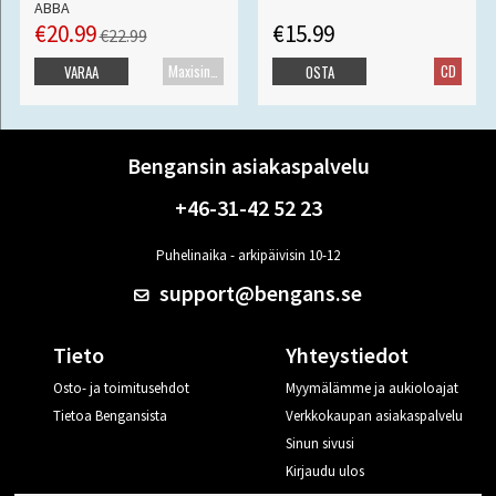
ABBA
€20.99
€15.99
€22.99
Maxisingle
CD
VARAA
OSTA
Bengansin asiakaspalvelu
+46-31-42 52 23
Puhelinaika - arkipäivisin 10-12
support@bengans.se
Tieto
Yhteystiedot
Osto- ja toimitusehdot
Myymälämme ja aukioloajat
Tietoa Bengansista
Verkkokaupan asiakaspalvelu
Sinun sivusi
Kirjaudu ulos