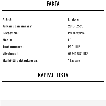
FAKTA
Artisti:
Lifelover
Julkaisupäivämäärä:
2015-02-20
Levy-yhtiö:
Prophecy Pro
Media:
LP
Tuotenumero:
PRO111LP
Viivakoodi:
0884388711112
Yksiköitä pakkauksessa:
1 kappale
KAPPALELISTA