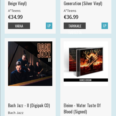
Beige Vinyl)
Generation (Silver Vinyl)
A*Teens
A*Teens
€34.99
€36.99
LP
LP
VARAA
TARKKAILE
TUOTETTA
Bach Jazz - II (Digipak CD)
Eleine - Water Taste Of
Blood (Signed)
Bach Jazz