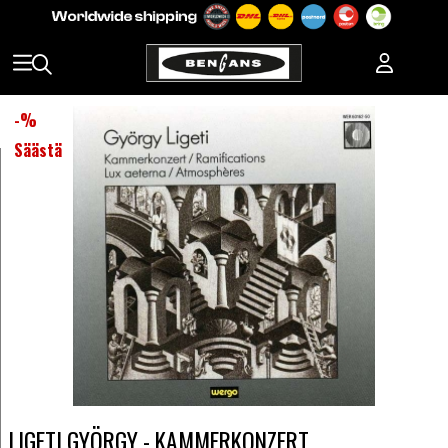
-
%
Säästä
LIGETI GYÖRGY - KAMMERKONZERT