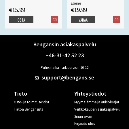
Eleine
€15.99
€19.99
CD
CD
OSTA
VARAA
Bengansin asiakaspalvelu
+46-31-42 52 23
Puhelinaika - arkipäivisin 10-12
support@bengans.se
Tieto
Yhteystiedot
Osto- ja toimitusehdot
Myymälämme ja aukioloajat
Tietoa Bengansista
Verkkokaupan asiakaspalvelu
Sinun sivusi
Kirjaudu ulos