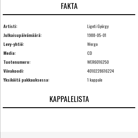
FAKTA
Artisti:
Ligeti György
Julkaisupäivämäärä:
1988-05-01
Levy-yhtiö:
Wergo
Media:
CD
Tuotenumero:
WER6016250
Viivakoodi:
4010228616224
Yksiköitä pakkauksessa:
1 kappale
KAPPALELISTA